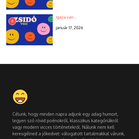
Igaza van…
6
január 17, 2026
Célunk, hogy minden napra adjunk egy adag humort,
legyen szó rövid poénokról, klasszikus kategóriákról
vagy modern vicces történetekről. Nálunk nem kell
keresgélned a jókedvet: válogatott tartalmakkal várunk,