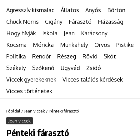
Agresszív kismalac
Állatos
Anyós
Börtön
Chuck Norris
Cigány
Fárasztó
Házasság
Hogy hívják
Iskola
Jean
Karácsony
Kocsma
Móricka
Munkahely
Orvos
Pistike
Politika
Rendőr
Részeg
Rövid
Skót
Székely
Szőkenő
Ügyvéd
Zsidó
Viccek gyerekeknek
Vicces találós kérdések
Vicces történetek
Főoldal
/
Jean viccek
/
Pénteki fárasztó
Jean viccek
Pénteki fárasztó