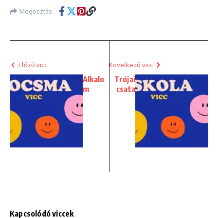
Megosztás
Előző vicc
Következő vicc
Alkalo
Trójai
m
csata
Kapcsolódó viccek