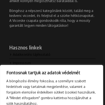
amiket könnyen megoszthatsz barátaiddal is.
Böngéssz a népszerű kategóriáink között, találd meg a
kedvenc viccedet, és felejtsd el a szürke hétköznapokat.
A Vicceske csapata gondoskodik róla, hogy a mosoly
garantált legyen minden látogatáskor!
Hasznos linkek
Adatkezelési tájékoztató
Impresszum
Kapcsolat
Fontosnak tartjuk az adatok védelmét
Rólunk
A böngészési élmény fokozása, a személyre szabott
hirdetések vagy tartalmak megjelenítése, valamint a
Blog
forgalom elemzése érdekében sütiket (cookie) használunk.
A "Mindet elfogadom" gombra kattintva hozzájárulhat a
sütik használatához.