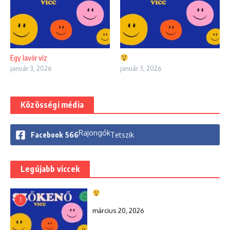
Egy lavór víz
január 3, 2026
január 3, 2026
Közösségi média
Rajongók
Facebook
566
Tetszik
Legújabb viccek
1
március 20, 2026