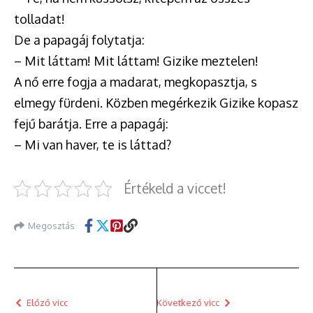
tolladat!
De a papagáj folytatja:
– Mit láttam! Mit láttam! Gizike meztelen!
A nő erre fogja a madarat, megkopasztja, s
elmegy fürdeni. Közben megérkezik Gizike kopasz
fejű barátja. Erre a papagáj:
– Mi van haver, te is láttad?
Értékeld a viccet!
Megosztás
Előző vicc
Következő vicc