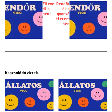
Eltéve
Rendőr
dt a
ök a
néni
gyorsé
tterem
ben
Kapcsolódó viccek