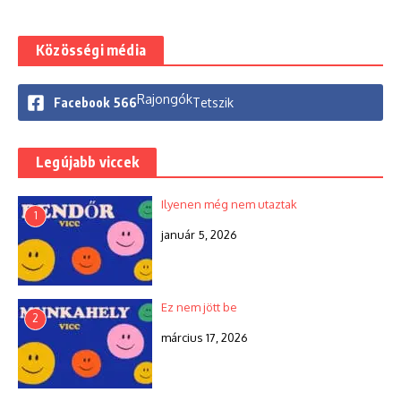
Közösségi média
Rajongók
Facebook
566
Tetszik
Legújabb viccek
Ilyenen még nem utaztak
1
január 5, 2026
Ez nem jött be
2
március 17, 2026