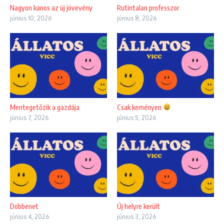
Nagyon kanos az új jövevény
Rutintalan professzor
június 10, 2026
június 8, 2026
Mentegetőzik a gazdája
Csak keményen
június 7, 2026
június 5, 2026
Döbbenet
Új helyre került
június 4, 2026
június 3, 2026