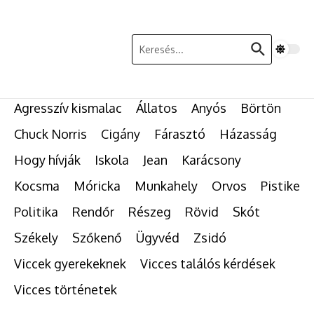
Ugrás a tartalomhoz
Keresés:
Agresszív kismalac
Állatos
Anyós
Börtön
Chuck Norris
Cigány
Fárasztó
Házasság
Hogy hívják
Iskola
Jean
Karácsony
Kocsma
Móricka
Munkahely
Orvos
Pistike
Politika
Rendőr
Részeg
Rövid
Skót
Székely
Szőkenő
Ügyvéd
Zsidó
Viccek gyerekeknek
Vicces találós kérdések
Vicces történetek