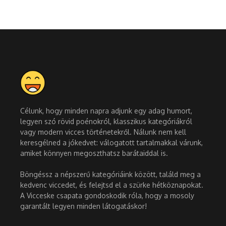
Célunk, hogy minden napra adjunk egy adag humort,
legyen szó rövid poénokról, klasszikus kategóriákról
vagy modern vicces történetekről. Nálunk nem kell
keresgélned a jókedvet: válogatott tartalmakkal várunk,
amiket könnyen megoszthatsz barátaiddal is.
Böngéssz a népszerű kategóriáink között, találd meg a
kedvenc viccedet, és felejtsd el a szürke hétköznapokat.
A Vicceske csapata gondoskodik róla, hogy a mosoly
garantált legyen minden látogatáskor!