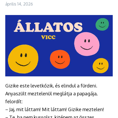
április 14, 2026
Gizike este levetkőzik, és elindul a fürdeni.
Anyaszült meztelenül meglátja a papagája,
felordít:
– Jaj, mit láttam! Mit láttam! Gizike meztelen!
– Te, ha nem kussolsz, kitépem az összes