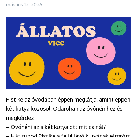
március 12, 2026
Pistike az óvodában éppen meglátja, amint éppen
két kutya közösül. Odarohan az óvónénihez és
megkérdezi:
– Óvónéni az a két kutya ott mit csinál?
– Hát tudod Pistike a felül lévő kutyának eltörött