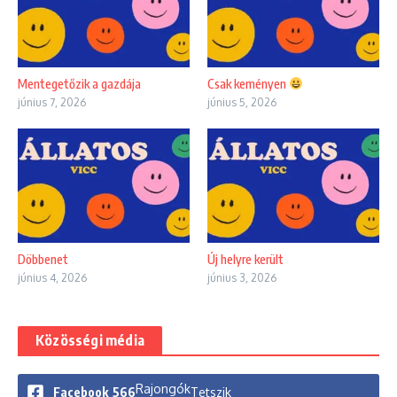
Mentegetőzik a gazdája
Csak keményen
június 7, 2026
június 5, 2026
Döbbenet
Új helyre került
június 4, 2026
június 3, 2026
Közösségi média
Rajongók
Facebook
566
Tetszik