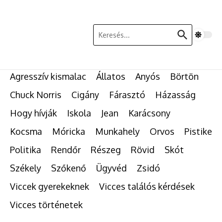
Ugrás a tartalomhoz
Keresés:
Agresszív kismalac
Állatos
Anyós
Börtön
Chuck Norris
Cigány
Fárasztó
Házasság
Hogy hívják
Iskola
Jean
Karácsony
Kocsma
Móricka
Munkahely
Orvos
Pistike
Politika
Rendőr
Részeg
Rövid
Skót
Székely
Szőkenő
Ügyvéd
Zsidó
Viccek gyerekeknek
Vicces találós kérdések
Vicces történetek