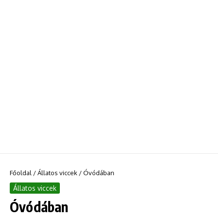
Főoldal
/
Állatos viccek
/
Óvódában
Állatos viccek
Óvódában