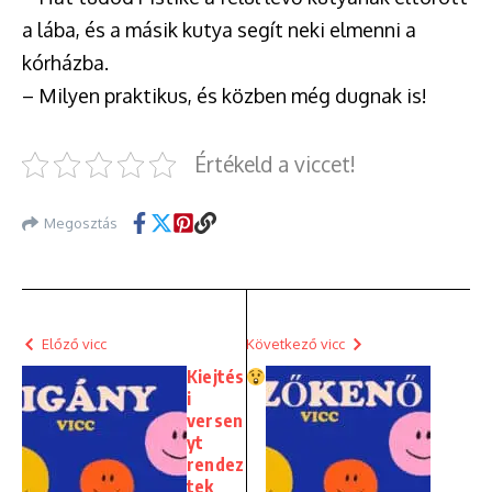
a lába, és a másik kutya segít neki elmenni a
kórházba.
– Milyen praktikus, és közben még dugnak is!
Értékeld a viccet!
Megosztás
Előző vicc
Következő vicc
Kiejtés
i
versen
yt
rendez
tek