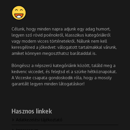
Célunk, hogy minden napra adjunk egy adag humort,
legyen szó rövid poénokról, klasszikus kategóriákról
vagy modern vicces történetekről. Nálunk nem kell
keresgélned a jókedvet: válogatott tartalmakkal várunk,
amiket könnyen megoszthatsz barátaiddal is.
Böngéssz a népszerű kategóriáink között, találd meg a
kedvenc viccedet, és felejtsd el a szürke hétköznapokat.
A Vicceske csapata gondoskodik róla, hogy a mosoly
garantált legyen minden látogatáskor!
Hasznos linkek
Adatkezelési tájékoztató