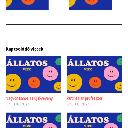
Kapcsolódó viccek
Nagyon kanos az új jövevény
Rutintalan professzor
június 10, 2026
június 8, 2026