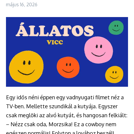
május 16, 2026
Egy idős néni éppen egy vadnyugati filmet néz a
TV-ben. Mellette szundikál a kutyája. Egyszer
csak meglöki az alvó kutyát, és hangosan felkiált:
– Nézz csak oda, Morzsika! Ez a cowboy nem
egészen normális! Folyton a lovához beszél!