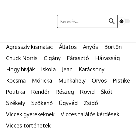
Ugrás a tartalomhoz
Keresés:
Agresszív kismalac
Állatos
Anyós
Börtön
Chuck Norris
Cigány
Fárasztó
Házasság
Hogy hívják
Iskola
Jean
Karácsony
Kocsma
Móricka
Munkahely
Orvos
Pistike
Politika
Rendőr
Részeg
Rövid
Skót
Székely
Szőkenő
Ügyvéd
Zsidó
Viccek gyerekeknek
Vicces találós kérdések
Vicces történetek