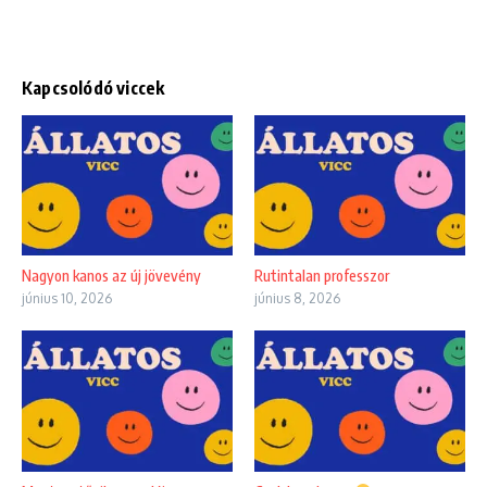
Kapcsolódó viccek
Nagyon kanos az új jövevény
Rutintalan professzor
június 10, 2026
június 8, 2026