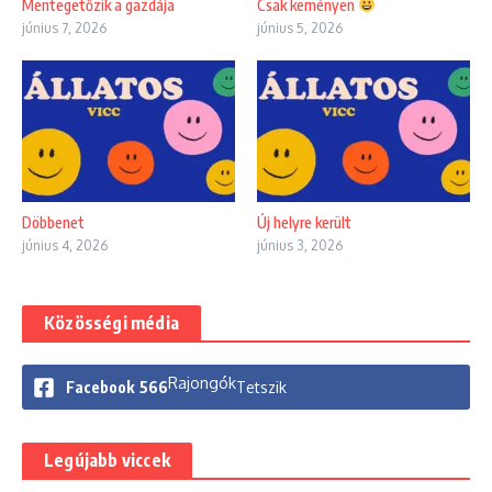
Mentegetőzik a gazdája
Csak keményen
június 7, 2026
június 5, 2026
Döbbenet
Új helyre került
június 4, 2026
június 3, 2026
Közösségi média
Rajongók
Facebook
566
Tetszik
Legújabb viccek