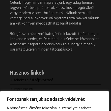
Célunk, hogy minden napra adjunk egy adag humort,
legyen szó rövid poénokról, klasszikus kategóriákról
vagy modern vicces történetekről. Nálunk nem kell
keresgélned a jókedvet: válogatott tartalmakkal várunk,
amiket könnyen megoszthatsz barátaiddal is.
Böngéssz a népszerű kategóriáink között, találd meg a
kedvenc viccedet, és felejtsd el a szürke hétköznapokat.
A Vicceske csapata gondoskodik róla, hogy a mosoly
garantált legyen minden látogatáskor!
Hasznos linkek
Adatkezelési tájékoztató
Impresszum
Kapcsolat
Fontosnak tartjuk az adatok védelmét
Rólunk
A böngészési élmény fokozása, a személyre szabott