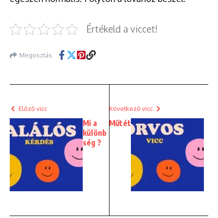
Értékeld a viccet!
Megosztás
Előző vicc
Következő vicc
Mi a
Műtét
különb
ség ?