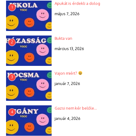
Apukát is érdekli a dolog
1
május 7, 2026
Bukta van
2
március 13, 2026
Vajon miért?
3
január 7, 2026
Gazsi nem kér belőle…
4
január 4, 2026