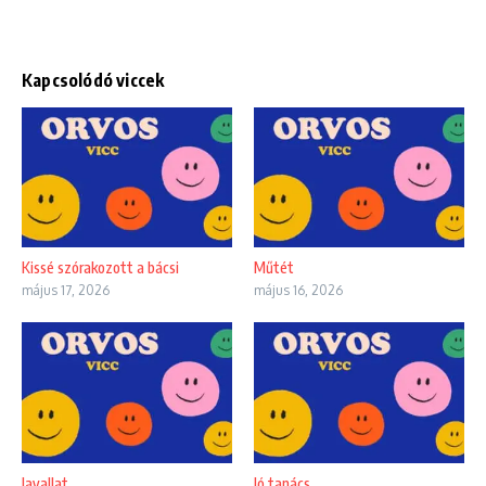
Kapcsolódó viccek
Kissé szórakozott a bácsi
Műtét
május 17, 2026
május 16, 2026
Javallat
Jó tanács