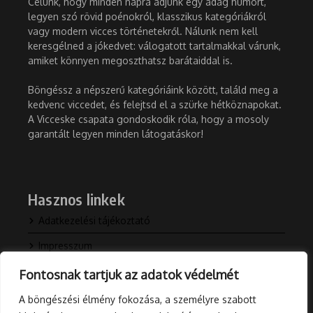
Célunk, hogy minden napra adjunk egy adag humort,
legyen szó rövid poénokról, klasszikus kategóriákról
vagy modern vicces történetekről. Nálunk nem kell
keresgélned a jókedvet: válogatott tartalmakkal várunk,
amiket könnyen megoszthatsz barátaiddal is.
Böngéssz a népszerű kategóriáink között, találd meg a
kedvenc viccedet, és felejtsd el a szürke hétköznapokat.
A Vicceske csapata gondoskodik róla, hogy a mosoly
garantált legyen minden látogatáskor!
Hasznos linkek
Adatkezelési tájékoztató
Impresszum
Kapcsolat
Fontosnak tartjuk az adatok védelmét
Rólunk
A böngészési élmény fokozása, a személyre szabott