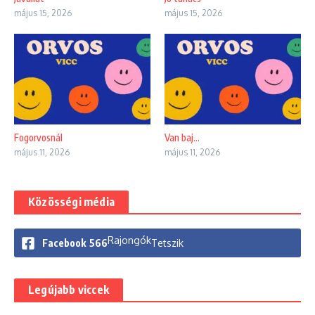
május 15, 2026
május 15, 2026
Fogorvosnál
Van baj…
május 11, 2026
május 11, 2026
Közösségi média
Rajongók
Facebook
566
Tetszik
Legújabb viccek