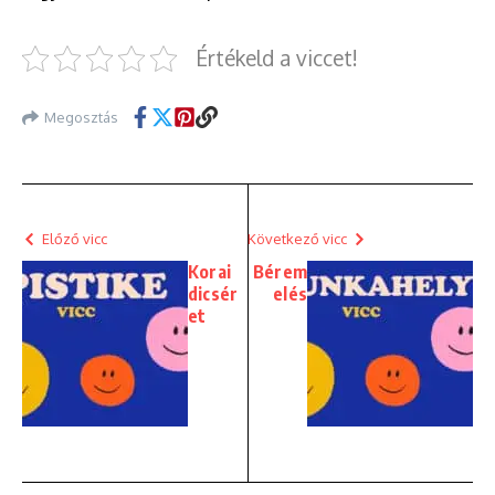
Értékeld a viccet!
Megosztás
Előző vicc
Következő vicc
Korai
Bérem
dicsér
elés
et