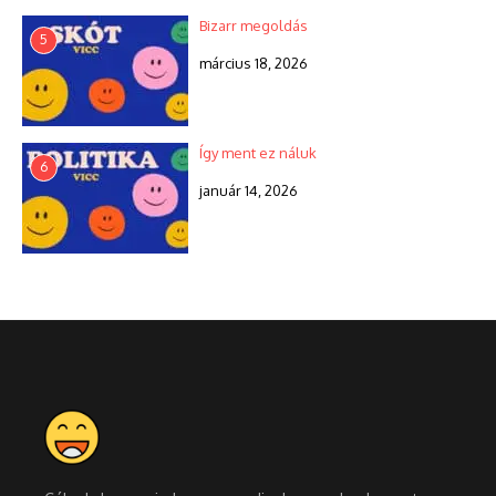
Bizarr megoldás
5
március 18, 2026
Így ment ez náluk
6
január 14, 2026