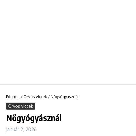
Főoldal
/
Orvos viccek
/
Nőgyógyásznál
Orvos viccek
Nőgyógyásznál
január 2, 2026