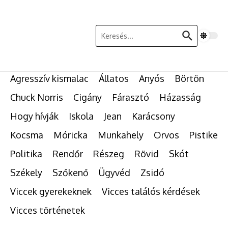
Ugrás a tartalomhoz
Keresés:
Agresszív kismalac
Állatos
Anyós
Börtön
Chuck Norris
Cigány
Fárasztó
Házasság
Hogy hívják
Iskola
Jean
Karácsony
Kocsma
Móricka
Munkahely
Orvos
Pistike
Politika
Rendőr
Részeg
Rövid
Skót
Székely
Szőkenő
Ügyvéd
Zsidó
Viccek gyerekeknek
Vicces találós kérdések
Vicces történetek