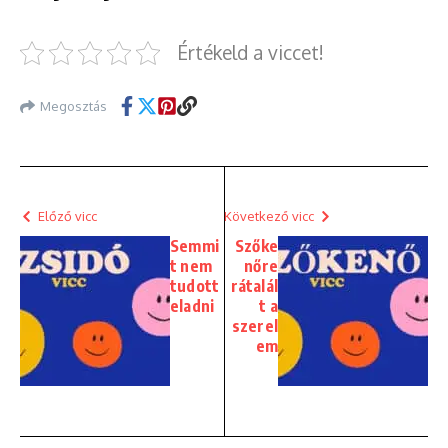
Értékeld a viccet!
Megosztás
Előző vicc
Következő vicc
Semmi
Szőke
t nem
nőre
tudott
rátalál
eladni
t a
szerel
em