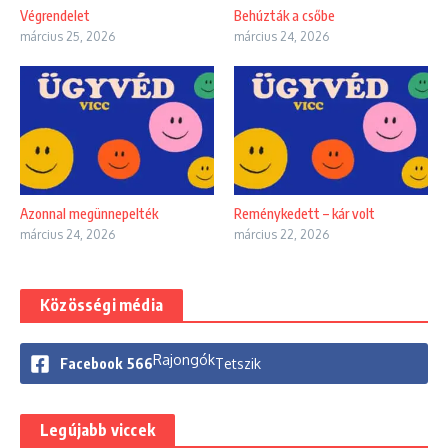
Végrendelet
Behúzták a csőbe
március 25, 2026
március 24, 2026
Azonnal megünnepelték
Reménykedett – kár volt
március 24, 2026
március 22, 2026
Közösségi média
Rajongók
Facebook
566
Tetszik
Legújabb viccek