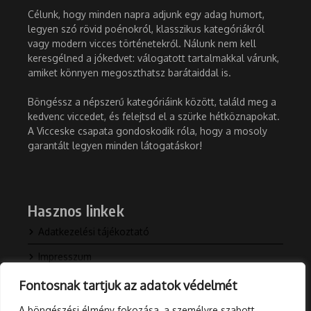
Célunk, hogy minden napra adjunk egy adag humort,
legyen szó rövid poénokról, klasszikus kategóriákról
vagy modern vicces történetekről. Nálunk nem kell
keresgélned a jókedvet: válogatott tartalmakkal várunk,
amiket könnyen megoszthatsz barátaiddal is.
Böngéssz a népszerű kategóriáink között, találd meg a
kedvenc viccedet, és felejtsd el a szürke hétköznapokat.
A Vicceske csapata gondoskodik róla, hogy a mosoly
garantált legyen minden látogatáskor!
Hasznos linkek
Adatkezelési tájékoztató
Impresszum
Kapcsolat
Fontosnak tartjuk az adatok védelmét
Rólunk
A böngészési élmény fokozása, a személyre szabott