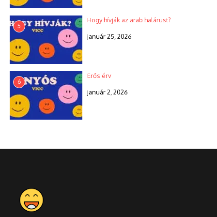
Hogy hívják az arab halárust?
5
január 25, 2026
Erős érv
6
január 2, 2026