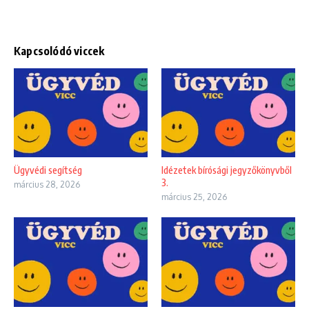
Kapcsolódó viccek
Ügyvédi segítség
Idézetek bírósági jegyzőkönyvből
3.
március 28, 2026
március 25, 2026