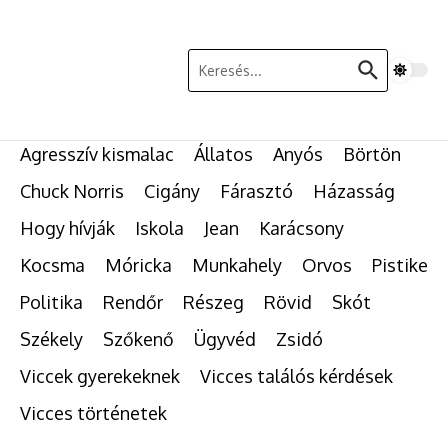
Ugrás a tartalomhoz
Keresés:
Agresszív kismalac
Állatos
Anyós
Börtön
Chuck Norris
Cigány
Fárasztó
Házasság
Hogy hívják
Iskola
Jean
Karácsony
Kocsma
Móricka
Munkahely
Orvos
Pistike
Politika
Rendőr
Részeg
Rövid
Skót
Székely
Szőkenő
Ügyvéd
Zsidó
Viccek gyerekeknek
Vicces találós kérdések
Vicces történetek