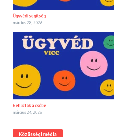
Ügyvédi segítség
március 28, 2026
Behúzták a csőbe
március 24, 2026
Közösségi média