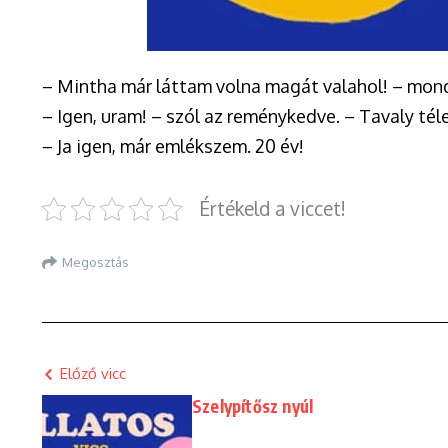
– Mintha már láttam volna magát valahol! – mondj
– Igen, uram! – szól az reménykedve. – Tavaly té
– Ja igen, már emlékszem. 20 év!
Értékeld a viccet!
Megosztás
Előző vicc
Szelypítősz nyúl