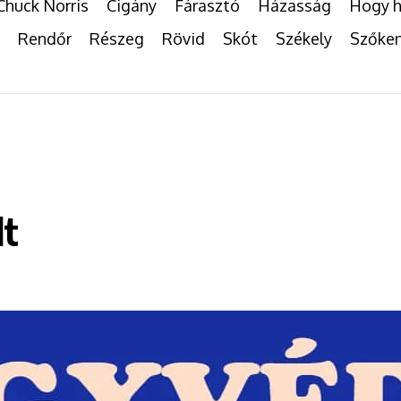
Chuck Norris
Cigány
Fárasztó
Házasság
Hogy h
Rendőr
Részeg
Rövid
Skót
Székely
Szőke
lt