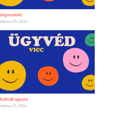
Végrendelet
március 25, 2026
Rafinált ügyvéd
március 21, 2026