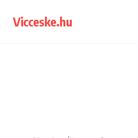
Ugrás a tartalomhoz
Vicceske.hu