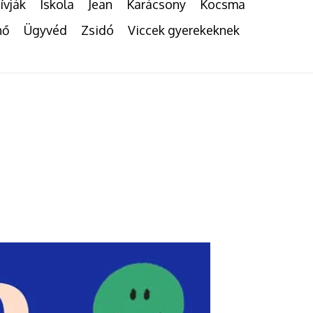
ívják
Iskola
Jean
Karácsony
Kocsma
nő
Ügyvéd
Zsidó
Viccek gyerekeknek