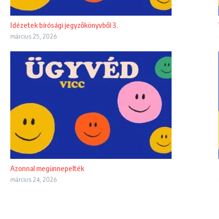
Idézetek bírósági jegyzőkönyvből 3.
március 25, 2026
Azonnal megünnepelték
március 24, 2026