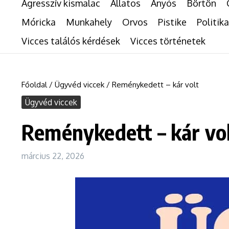
Agresszív kismalac
Állatos
Anyós
Börtön
Móricka
Munkahely
Orvos
Pistike
Politika
Vicces találós kérdések
Vicces történetek
Főoldal
/
Ügyvéd viccek
/
Reménykedett – kár volt
Ügyvéd viccek
Reménykedett – kár vo
március 22, 2026