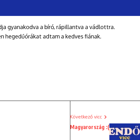
a gyanakodva a bíró, rápillantva a vádlottra.
len hegedűórákat adtam a kedves fiának.
Következő vicc
Magyarország :(