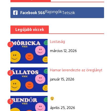
Rajongók
Facebook
566
Tetszik
Legújabb viccek
Lustaság
1
március 12, 2026
Hamar lerendezte az öreglányt
2
január 15, 2026
3
április 25, 2026