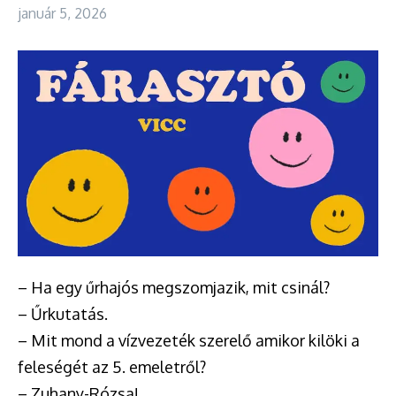
január 5, 2026
– Ha egy űrhajós megszomjazik, mit csinál?
– Űrkutatás.
– Mit mond a vízvezeték szerelő amikor kilöki a
feleségét az 5. emeletről?
– Zuhany-Rózsa!