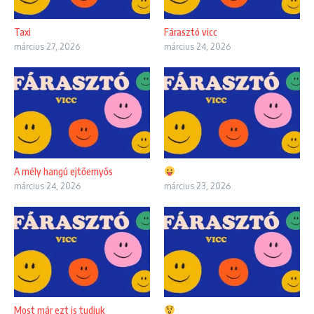
Taxi
Fárasztó vicc
március 27, 2026
március 24, 2026
A mély hangú ejtőernyős
március 24, 2026
március 23, 2026
Most már ezt is tudjuk