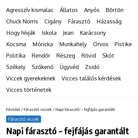
Agresszív kismalac
Állatos
Anyós
Börtön
Chuck Norris
Cigány
Fárasztó
Házasság
Hogy hívják
Iskola
Jean
Karácsony
Kocsma
Móricka
Munkahely
Orvos
Pistike
Politika
Rendőr
Részeg
Rövid
Skót
Székely
Szőkenő
Ügyvéd
Zsidó
Viccek gyerekeknek
Vicces találós kérdések
Vicces történetek
Főoldal
/
Fárasztó viccek
/
Napi fárasztó – fejfájás garantált
Fárasztó viccek
Napi fárasztó – fejfájás garantált