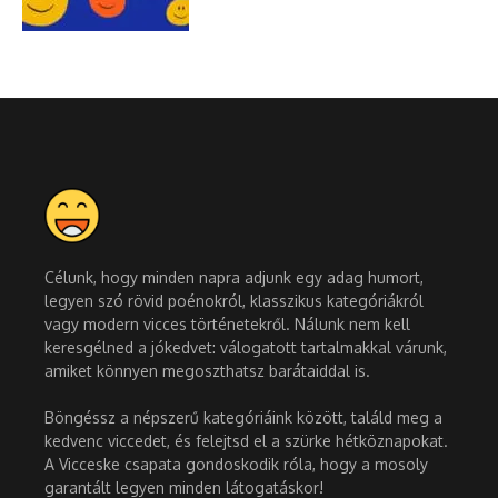
Célunk, hogy minden napra adjunk egy adag humort,
legyen szó rövid poénokról, klasszikus kategóriákról
vagy modern vicces történetekről. Nálunk nem kell
keresgélned a jókedvet: válogatott tartalmakkal várunk,
amiket könnyen megoszthatsz barátaiddal is.
Böngéssz a népszerű kategóriáink között, találd meg a
kedvenc viccedet, és felejtsd el a szürke hétköznapokat.
A Vicceske csapata gondoskodik róla, hogy a mosoly
garantált legyen minden látogatáskor!