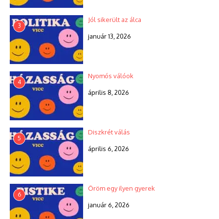
Jól sikerült az álca
3
január 13, 2026
Nyomós válóok
4
április 8, 2026
Diszkrét válás
5
április 6, 2026
Öröm egy ilyen gyerek
6
január 6, 2026