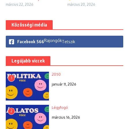
március 22, 2026
március 20, 2026
Közösségi média
Rajongók
Facebook
566
Tetszik
Legújabb viccek
2050
1
január 11, 2026
Légyfogó
2
március 16, 2026