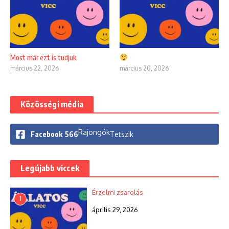
Most már ezt is tudjuk
március 22, 2026
március 20, 2026
Közösségi média
Rajongók
Facebook
566
Tetszik
Legújabb viccek
Érzelmi zsarolás
1
április 29, 2026