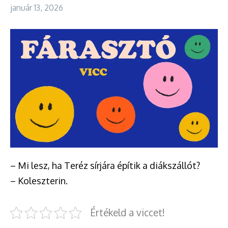
január 13, 2026
– Mi lesz, ha Teréz sírjára építik a diákszállót?
– Koleszterin.
Értékeld a viccet!