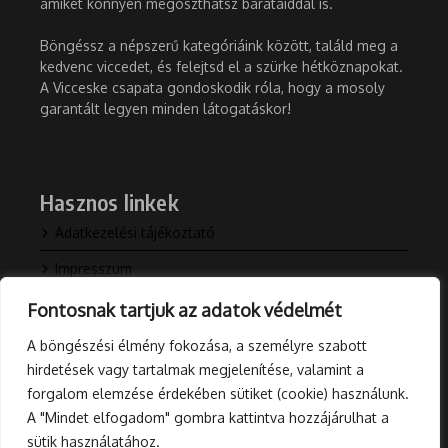
amiket könnyen megoszthatsz barátaiddal is.
Böngéssz a népszerű kategóriáink között, találd meg a
kedvenc viccedet, és felejtsd el a szürke hétköznapokat.
A Vicceske csapata gondoskodik róla, hogy a mosoly
garantált legyen minden látogatáskor!
Hasznos linkek
Adatkezelési tájékoztató
Impresszum
Kapcsolat
Fontosnak tartjuk az adatok védelmét
Rólunk
A böngészési élmény fokozása, a személyre szabott
hirdetések vagy tartalmak megjelenítése, valamint a
Blog
forgalom elemzése érdekében sütiket (cookie) használunk.
A "Mindet elfogadom" gombra kattintva hozzájárulhat a
sütik használatához.