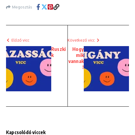
Megosztás
Előző vicc
Következő vicc
Ruszki
Hogy
k
mik
vannak
!
Kapcsolódó viccek