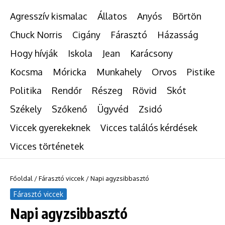
Agresszív kismalac
Állatos
Anyós
Börtön
Chuck Norris
Cigány
Fárasztó
Házasság
Hogy hívják
Iskola
Jean
Karácsony
Kocsma
Móricka
Munkahely
Orvos
Pistike
Politika
Rendőr
Részeg
Rövid
Skót
Székely
Szőkenő
Ügyvéd
Zsidó
Viccek gyerekeknek
Vicces találós kérdések
Vicces történetek
Főoldal
/
Fárasztó viccek
/
Napi agyzsibbasztó
Fárasztó viccek
Napi agyzsibbasztó