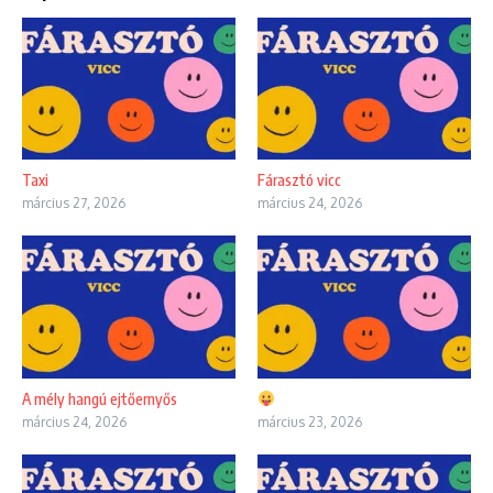
Taxi
Fárasztó vicc
március 27, 2026
március 24, 2026
A mély hangú ejtőernyős
március 24, 2026
március 23, 2026