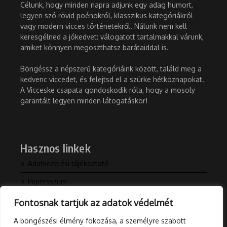
Célunk, hogy minden napra adjunk egy adag humort,
legyen szó rövid poénokról, klasszikus kategóriákról
vagy modern vicces történetekről. Nálunk nem kell
keresgélned a jókedvet: válogatott tartalmakkal várunk,
amiket könnyen megoszthatsz barátaiddal is.
Böngéssz a népszerű kategóriáink között, találd meg a
kedvenc viccedet, és felejtsd el a szürke hétköznapokat.
A Vicceske csapata gondoskodik róla, hogy a mosoly
garantált legyen minden látogatáskor!
Hasznos linkek
Adatkezelési tájékoztató
Impresszum
Kapcsolat
Fontosnak tartjuk az adatok védelmét
Rólunk
A böngészési élmény fokozása, a személyre szabott