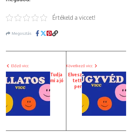
Értékeld a viccet!
Megosztás
Előző vicc
Következő vicc
Tudja
Elvesz
mi a jó
tett
per