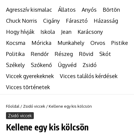
Agresszív kismalac
Állatos
Anyós
Börtön
Chuck Norris
Cigány
Fárasztó
Házasság
Hogy hívják
Iskola
Jean
Karácsony
Kocsma
Móricka
Munkahely
Orvos
Pistike
Politika
Rendőr
Részeg
Rövid
Skót
Székely
Szőkenő
Ügyvéd
Zsidó
Viccek gyerekeknek
Vicces találós kérdések
Vicces történetek
Főoldal
/
Zsidó viccek
/
Kellene egy kis kölcsön
Zsidó viccek
Kellene egy kis kölcsön