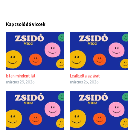
Kapcsolódó viccek
Isten mindent lát
Lealkudta az árat
március 29, 2026
március 25, 2026