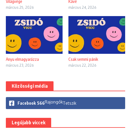
Világvége
Kávé
március 25, 2026
március 24, 2026
Anyu elmagyarázza
Csak semmi pánik
március 23, 2026
március 22, 2026
Közösségi média
Rajongók
Facebook
566
Tetszik
Legújabb viccek