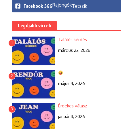
Rajongók
Facebook
566
Tetszik
Legújabb viccek
Találós kérdés
1
március 22, 2026
2
május 4, 2026
Érdekes válasz
3
január 3, 2026