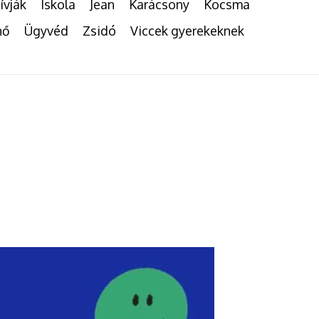
ívják
Iskola
Jean
Karácsony
Kocsma
nő
Ügyvéd
Zsidó
Viccek gyerekeknek