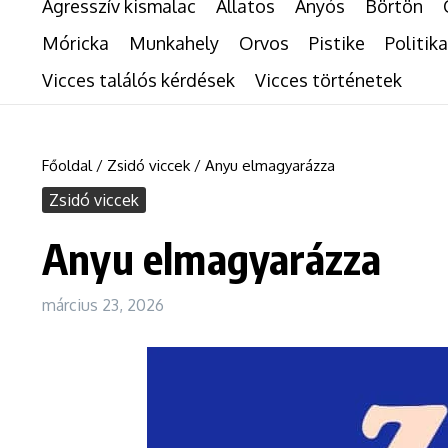
Agresszív kismalac
Állatos
Anyós
Börtön
Móricka
Munkahely
Orvos
Pistike
Politika
Vicces találós kérdések
Vicces történetek
Főoldal
/
Zsidó viccek
/
Anyu elmagyarázza
Zsidó viccek
Anyu elmagyarázza
március 23, 2026