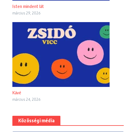
Isten mindent lát
március 29, 2026
Kávé
március 24, 2026
Közösségi média