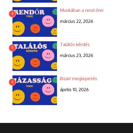
Munkában a rend őrei
4
március 22, 2026
Találós kérdés
5
március 23, 2026
Bizarr meglepetés
6
április 10, 2026