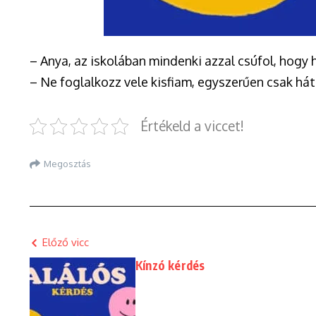
– Anya, az iskolában mindenki azzal csúfol, hogy 
– Ne foglalkozz vele kisfiam, egyszerűen csak hát
Értékeld a viccet!
Megosztás
Előző vicc
Kínzó kérdés