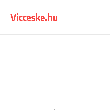
Ugrás a tartalomhoz
Vicceske.hu