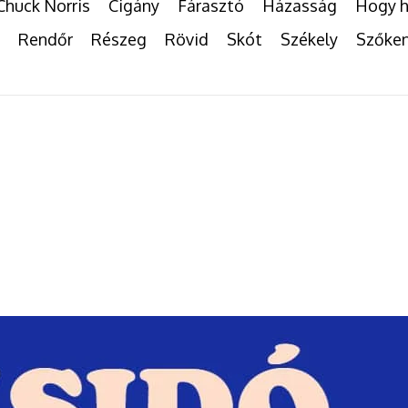
Chuck Norris
Cigány
Fárasztó
Házasság
Hogy h
Rendőr
Részeg
Rövid
Skót
Székely
Szőke