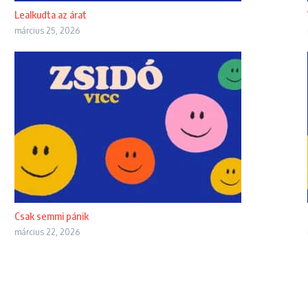
Lealkudta az árat
március 25, 2026
Csak semmi pánik
március 22, 2026