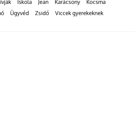
ívják
Iskola
Jean
Karácsony
Kocsma
nő
Ügyvéd
Zsidó
Viccek gyerekeknek