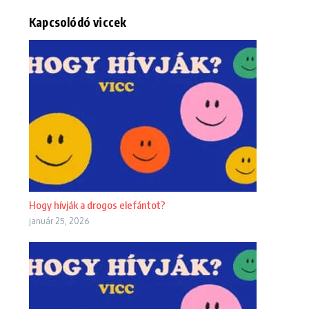
Kapcsolódó viccek
Hogy hívják a drogos elefántot?
január 25, 2026