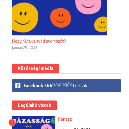
Hogy hívják a svéd nyomozót?
január 25, 2026
Közösségi média
Rajongók
Facebook
566
Tetszik
Legújabb viccek
Panasz
1