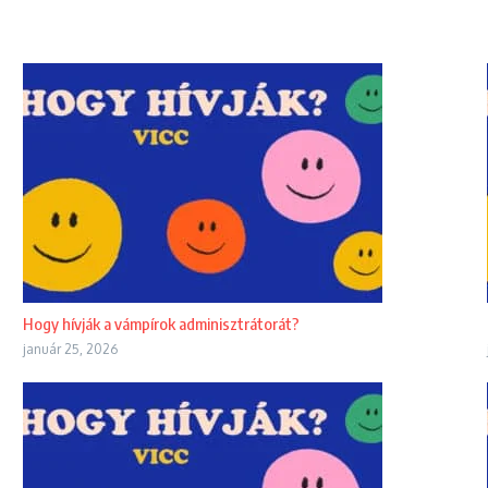
Hogy hívják a vámpírok adminisztrátorát?
január 25, 2026