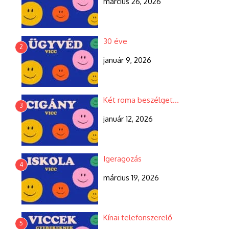
március 26, 2026
30 éve
2
január 9, 2026
Két roma beszélget…
3
január 12, 2026
Igeragozás
4
március 19, 2026
Kínai telefonszerelő
5