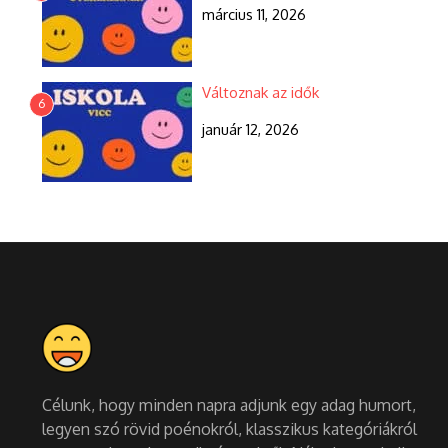
március 11, 2026
Változnak az idők
6
január 12, 2026
Célunk, hogy minden napra adjunk egy adag humort,
legyen szó rövid poénokról, klasszikus kategóriákról