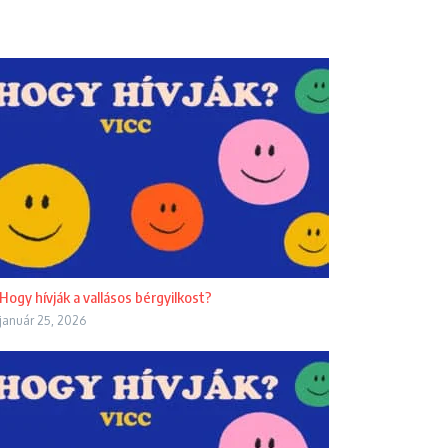
Hogy hívják a vallásos bérgyilkost?
január 25, 2026