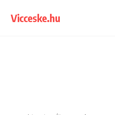
Ugrás a tartalomhoz
Vicceske.hu