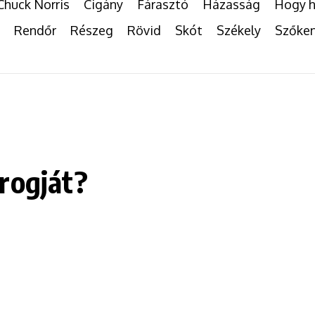
Chuck Norris
Cigány
Fárasztó
Házasság
Hogy h
Rendőr
Részeg
Rövid
Skót
Székely
Szőke
rogját?