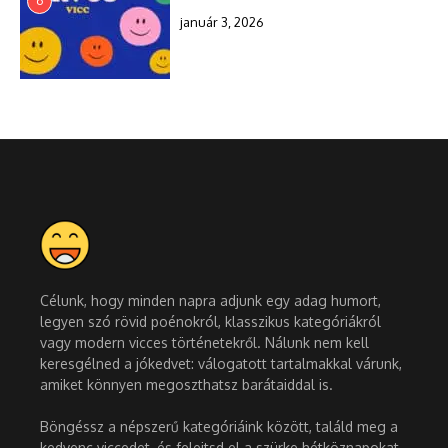
6
január 3, 2026
Célunk, hogy minden napra adjunk egy adag humort,
legyen szó rövid poénokról, klasszikus kategóriákról
vagy modern vicces történetekről. Nálunk nem kell
keresgélned a jókedvet: válogatott tartalmakkal várunk,
amiket könnyen megoszthatsz barátaiddal is.
Böngéssz a népszerű kategóriáink között, találd meg a
kedvenc viccedet, és felejtsd el a szürke hétköznapokat.