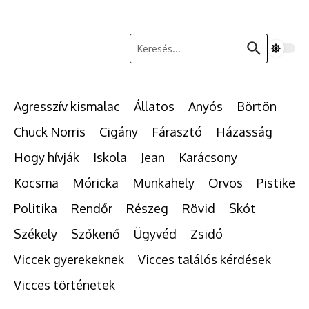
Ugrás a tartalomhoz
Keresés:
Agresszív kismalac
Állatos
Anyós
Börtön
Chuck Norris
Cigány
Fárasztó
Házasság
Hogy hívják
Iskola
Jean
Karácsony
Kocsma
Móricka
Munkahely
Orvos
Pistike
Politika
Rendőr
Részeg
Rövid
Skót
Székely
Szőkenő
Ügyvéd
Zsidó
Viccek gyerekeknek
Vicces találós kérdések
Vicces történetek