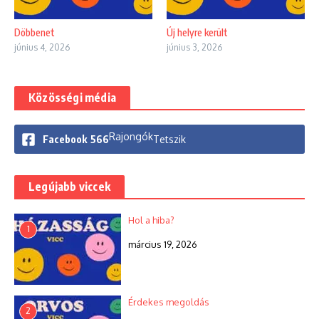
Döbbenet
Új helyre került
június 4, 2026
június 3, 2026
Közösségi média
Rajongók
Facebook
566
Tetszik
Legújabb viccek
Hol a hiba?
1
március 19, 2026
Érdekes megoldás
2