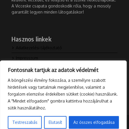
A Vicceske csapata gondoskodik róla, hogy a mosoly
garantált legyen minden látogatáskor!
Hasznos linkek
Adatkezelési tájékoztató
Impresszum
Kapcsolat
Fontosnak tartjuk az adatok védelmét
Rólunk
A böngészési élmény fokozása, a személyre szabott
hirdetések vagy tartalmak megjelenítése, valamint a
Blog
forgalom elemzése érdekében sütiket (cookie) használunk.
A "Mindet elfogadom" gombra kattintva hozzájárulhat a
sütik használatához.
Testreszabás
Elutasít
Az összes elfogadása
Minden jog fenntartva © 2026 Vicceske.hu