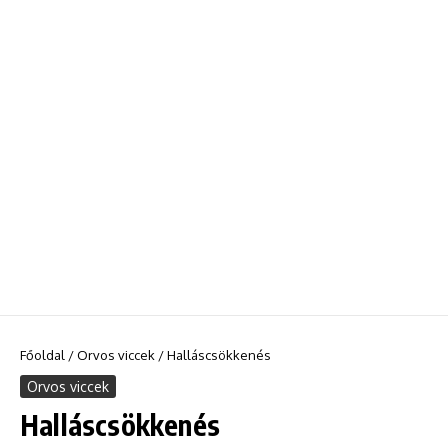
Főoldal
/
Orvos viccek
/
Halláscsökkenés
Orvos viccek
Halláscsökkenés