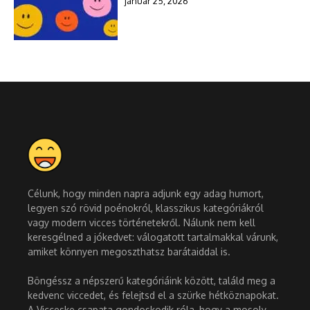
január 25, 2026
Célunk, hogy minden napra adjunk egy adag humort,
legyen szó rövid poénokról, klasszikus kategóriákról
vagy modern vicces történetekről. Nálunk nem kell
keresgélned a jókedvet: válogatott tartalmakkal várunk,
amiket könnyen megoszthatsz barátaiddal is.
Böngéssz a népszerű kategóriáink között, találd meg a
kedvenc viccedet, és felejtsd el a szürke hétköznapokat.
A Vicceske csapata gondoskodik róla, hogy a mosoly