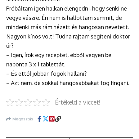
Próbáltam igen halkan elengedni, hogy senki ne
vegye vészre. Én nem is hallottam semmit, de
mindenki más rám nézett és hangosan nevetett.
Nagyon kínos volt! Tudna rajtam segíteni doktor
úr?
– Igen, írok egy receptet, ebből vegyen be
naponta 3 x 1 tablettát.
– És ettől jobban fogok hallani?
– Azt nem, de sokkal hangosabbakat fog fingani.
Értékeld a viccet!
Megosztás