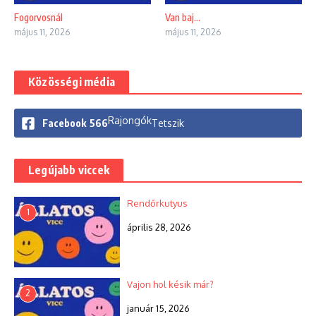
Fogorvosnál
Van baj…
május 11, 2026
május 11, 2026
Közösségi média
Rajongók
Facebook
566
Tetszik
Legújabb viccek
Rendőrkutyus
1
április 28, 2026
Vajon hol késik már?
2
január 15, 2026