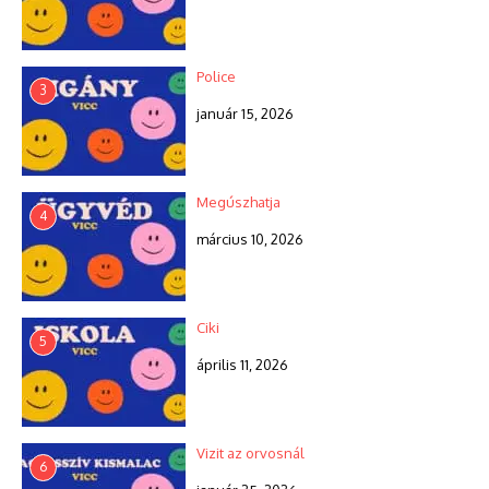
Police
3
január 15, 2026
Megúszhatja
4
március 10, 2026
Ciki
5
április 11, 2026
Vizit az orvosnál
6