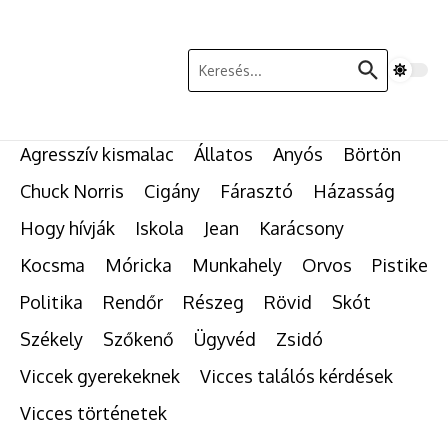
Ugrás a tartalomhoz
Keresés:
Agresszív kismalac
Állatos
Anyós
Börtön
Chuck Norris
Cigány
Fárasztó
Házasság
Hogy hívják
Iskola
Jean
Karácsony
Kocsma
Móricka
Munkahely
Orvos
Pistike
Politika
Rendőr
Részeg
Rövid
Skót
Székely
Szőkenő
Ügyvéd
Zsidó
Viccek gyerekeknek
Vicces találós kérdések
Vicces történetek