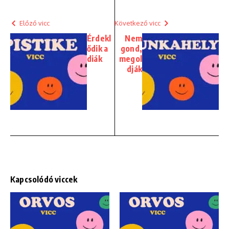
Előző vicc
Következő vicc
Érdekl
Nem
ődik a
gond,
diák
megol
dják
Kapcsolódó viccek