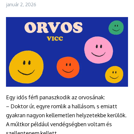
január 2, 2026
Egy idős férfi panaszkodik az orvosának:
– Doktor úr, egyre romlik a hallásom, s emiatt
gyakran nagyon kellemetlen helyzetekbe kerülök.
A múltkor például vendégségben voltam és
szellentenem kellett.