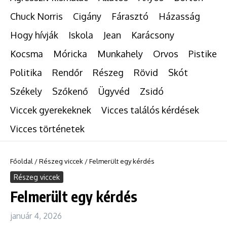
Chuck Norris
Cigány
Fárasztó
Házasság
Hogy hívják
Iskola
Jean
Karácsony
Kocsma
Móricka
Munkahely
Orvos
Pistike
Politika
Rendőr
Részeg
Rövid
Skót
Székely
Szőkenő
Ügyvéd
Zsidó
Viccek gyerekeknek
Vicces találós kérdések
Vicces történetek
Főoldal
/
Részeg viccek
/
Felmerült egy kérdés
Részeg viccek
Felmerült egy kérdés
január 4, 2026