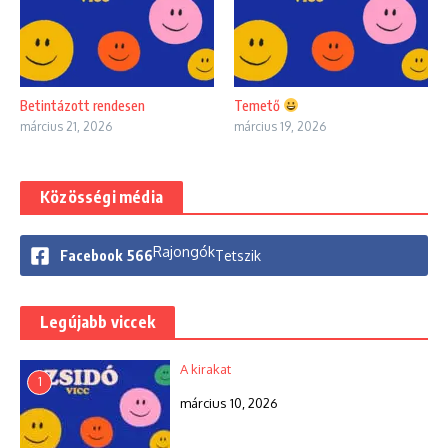
Betintázott rendesen
Temető
március 21, 2026
március 19, 2026
Közösségi média
Rajongók
Facebook
566
Tetszik
Legújabb viccek
A kirakat
1
március 10, 2026