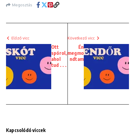
Megosztás
Előző vicc
Következő vicc
Ott
Én
spórol,
megmo
ahol
ndtam
tud . . .
Kapcsolódó viccek