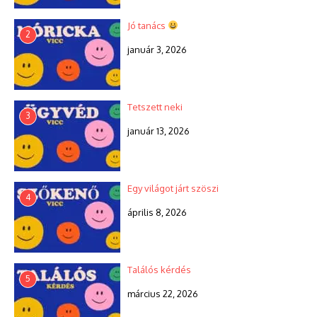
Jó tanács
2
január 3, 2026
Tetszett neki
3
január 13, 2026
Egy világot járt szöszi
4
április 8, 2026
Találós kérdés
5
március 22, 2026