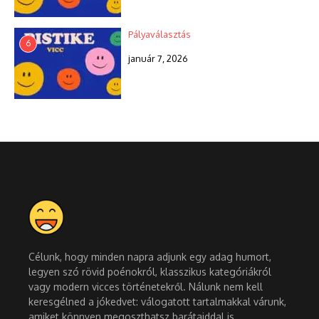
Pályaválasztás
6
január 7, 2026
Célunk, hogy minden napra adjunk egy adag humort,
legyen szó rövid poénokról, klasszikus kategóriákról
vagy modern vicces történetekről. Nálunk nem kell
keresgélned a jókedvet: válogatott tartalmakkal várunk,
amiket könnyen megoszthatsz barátaiddal is.