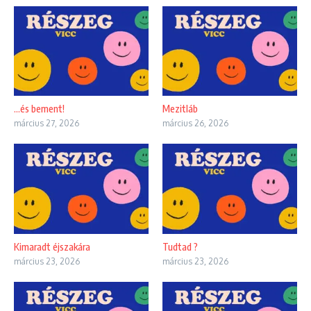
…és bement!
Mezitláb
március 27, 2026
március 26, 2026
Kimaradt éjszakára
Tudtad ?
március 23, 2026
március 23, 2026