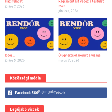
Házi feladat
Rágcsálóirtást végez a testület
esze
június 7, 2026
június 5, 2026
Jogos…
Ő úgy érzi jól sikerült a vizsga
június 5, 2026
május 31, 2026
Közösségi média
Rajongók
Facebook
566
Tetszik
Legújabb viccek