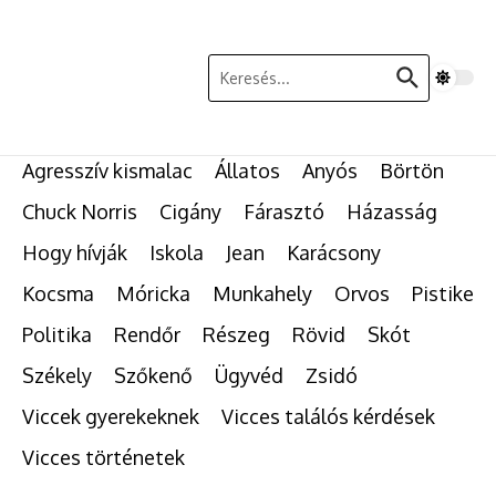
Ugrás a tartalomhoz
Keresés:
Agresszív kismalac
Állatos
Anyós
Börtön
Chuck Norris
Cigány
Fárasztó
Házasság
Hogy hívják
Iskola
Jean
Karácsony
Kocsma
Móricka
Munkahely
Orvos
Pistike
Politika
Rendőr
Részeg
Rövid
Skót
Székely
Szőkenő
Ügyvéd
Zsidó
Viccek gyerekeknek
Vicces találós kérdések
Vicces történetek