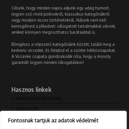
Célunk, hogy minden napra adjunk egy adag humort,
legyen szó rövid poénokról, klasszikus kategóriákról
vagy modern vicces történetekről. Nálunk nem kell
keresgélned a jókedvet: válogatott tartalmakkal várunk,
amiket könnyen megoszthatsz barátaiddal is.
Böngéssz a népszerű kategóriáink között, találd meg a
kedvenc viccedet, és felejtsd el a szürke hétköznapokat.
A Vicceske csapata gondoskodik róla, hogy a mosoly
garantált legyen minden látogatáskor!
Hasznos linkek
Adatkezelési tájékoztató
Impresszum
Kapcsolat
Fontosnak tartjuk az adatok védelmét