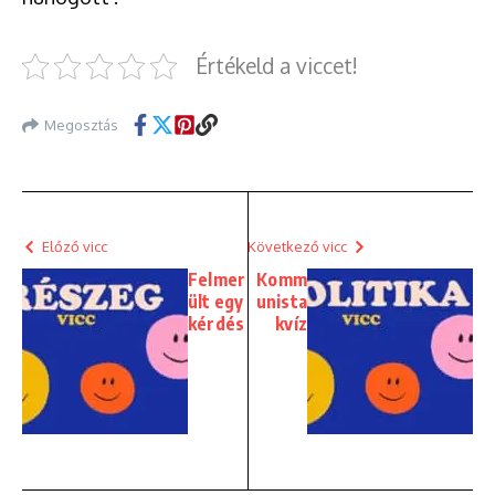
Értékeld a viccet!
Megosztás
Előző vicc
Következő vicc
Felmer
Komm
ült egy
unista
kérdés
kvíz