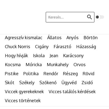
Ugrás a tartalomhoz
Keresés:
Agresszív kismalac
Állatos
Anyós
Börtön
Chuck Norris
Cigány
Fárasztó
Házasság
Hogy hívják
Iskola
Jean
Karácsony
Kocsma
Móricka
Munkahely
Orvos
Pistike
Politika
Rendőr
Részeg
Rövid
Skót
Székely
Szőkenő
Ügyvéd
Zsidó
Viccek gyerekeknek
Vicces találós kérdések
Vicces történetek