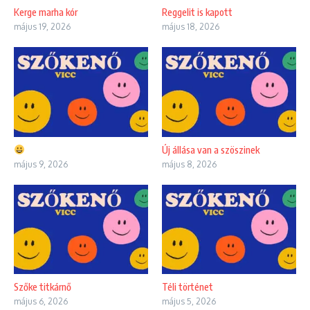
Kerge marha kór
Reggelit is kapott
május 19, 2026
május 18, 2026
Új állása van a szöszinek
május 9, 2026
május 8, 2026
Szőke titkárnő
Téli történet
május 6, 2026
május 5, 2026