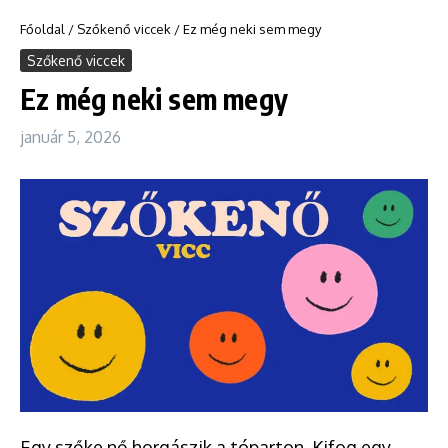
Főoldal
/
Szőkenő viccek
/
Ez még neki sem megy
Szőkenő viccek
Ez még neki sem megy
január 5, 2026
Egy szőke nő horgászik a tóparton. Kifog egy