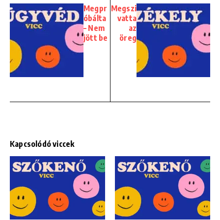
Megpr
Megszi
óbálta
vatta
– Nem
az
jött be
öreg
Kapcsolódó viccek