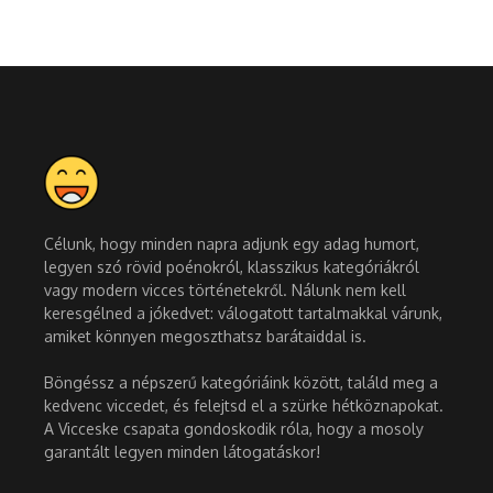
Célunk, hogy minden napra adjunk egy adag humort,
legyen szó rövid poénokról, klasszikus kategóriákról
vagy modern vicces történetekről. Nálunk nem kell
keresgélned a jókedvet: válogatott tartalmakkal várunk,
amiket könnyen megoszthatsz barátaiddal is.
Böngéssz a népszerű kategóriáink között, találd meg a
kedvenc viccedet, és felejtsd el a szürke hétköznapokat.
A Vicceske csapata gondoskodik róla, hogy a mosoly
garantált legyen minden látogatáskor!