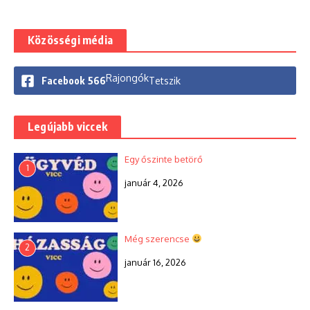
Közösségi média
Rajongók
Facebook
566
Tetszik
Legújabb viccek
Egy őszinte betörő
1
január 4, 2026
Még szerencse
2
január 16, 2026