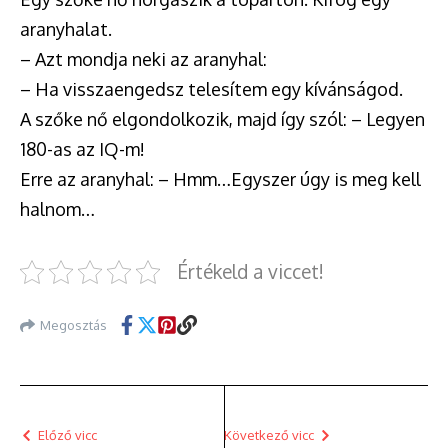
aranyhalat.
– Azt mondja neki az aranyhal:
– Ha visszaengedsz telesítem egy kívánságod.
A szőke nő elgondolkozik, majd így szól: – Legyen
180-as az IQ-m!
Erre az aranyhal: – Hmm…Egyszer úgy is meg kell
halnom…
Értékeld a viccet!
Megosztás
Előző vicc
Következő vicc