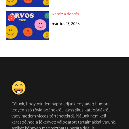
Nehéz a döntés
6
március 13, 2026
Célunk, hogy minden napra adjunk egy adag humort,
legyen szó rövid poénokról, klasszikus kategóriákról
vagy modern vicces történetekről. Nálunk nem kell
keresgélned a jókedvet: válogatott tartalmakkal várunk,
amiket könnyen megoszthatsz barátaiddal is.