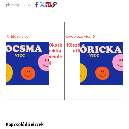
Megosztás
Előző vicc
Következő vicc
Okosk
Köszö
odik a
ntő
vendé
g
Kapcsolódó viccek