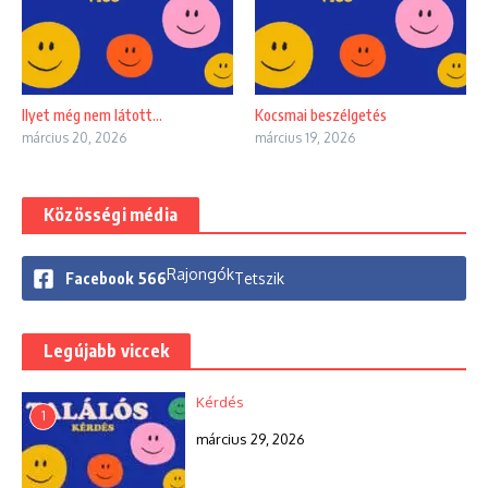
Ilyet még nem látott…
Kocsmai beszélgetés
március 20, 2026
március 19, 2026
Közösségi média
Rajongók
Facebook
566
Tetszik
Legújabb viccek
Kérdés
1
március 29, 2026