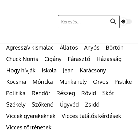
Ugrás a tartalomhoz
Keresés:
Agresszív kismalac
Állatos
Anyós
Börtön
Chuck Norris
Cigány
Fárasztó
Házasság
Hogy hívják
Iskola
Jean
Karácsony
Kocsma
Móricka
Munkahely
Orvos
Pistike
Politika
Rendőr
Részeg
Rövid
Skót
Székely
Szőkenő
Ügyvéd
Zsidó
Viccek gyerekeknek
Vicces találós kérdések
Vicces történetek