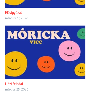
Elővigyázat
március 27, 2026
Házi feladat
március 25, 2026