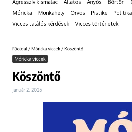
Agresszív kismalac
Állatos
Anyós
Börtön
Móricka
Munkahely
Orvos
Pistike
Politika
Vicces találós kérdések
Vicces történetek
Főoldal
/
Móricka viccek
/
Köszöntő
Móricka viccek
Köszöntő
január 2, 2026