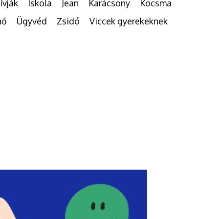
ívják
Iskola
Jean
Karácsony
Kocsma
nő
Ügyvéd
Zsidó
Viccek gyerekeknek