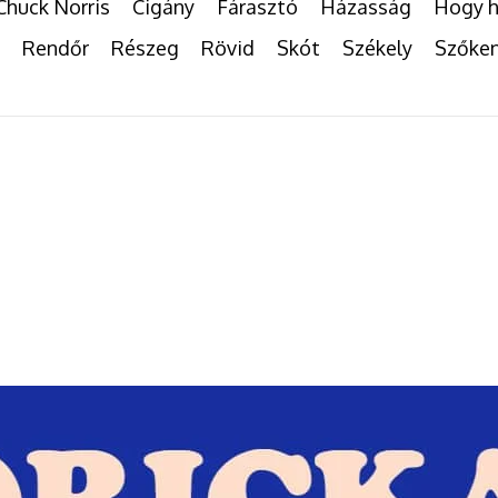
Chuck Norris
Cigány
Fárasztó
Házasság
Hogy h
Rendőr
Részeg
Rövid
Skót
Székely
Szőke