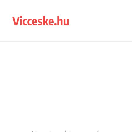
Ugrás a tartalomhoz
Vicceske.hu