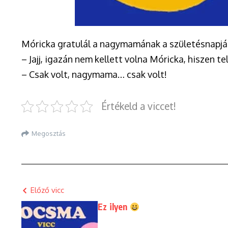
Móricka gratulál a nagymamának a születésnapján
– Jajj, igazán nem kellett volna Móricka, hiszen te
– Csak volt, nagymama… csak volt!
Értékeld a viccet!
Megosztás
Előző vicc
Ez ilyen