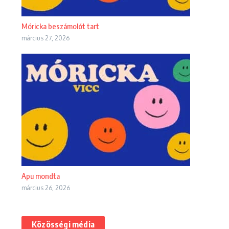
Móricka beszámolót tart
március 27, 2026
Apu mondta
március 26, 2026
Közösségi média