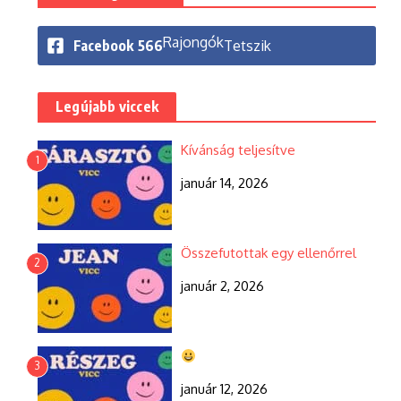
Rajongók
Facebook
566
Tetszik
Legújabb viccek
Kívánság teljesítve
1
január 14, 2026
Összefutottak egy ellenőrrel
2
január 2, 2026
3
január 12, 2026