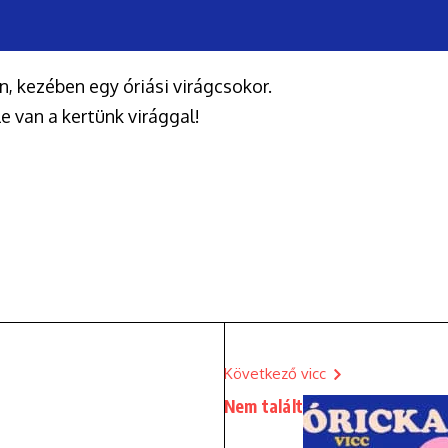
, kezében egy óriási virágcsokor.
le van a kertünk virággal!
Következő vicc
Nem talált