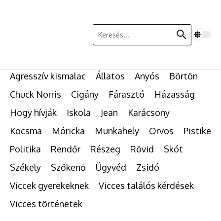
Ugrás a tartalomhoz
Keresés:
Agresszív kismalac
Állatos
Anyós
Börtön
Chuck Norris
Cigány
Fárasztó
Házasság
Hogy hívják
Iskola
Jean
Karácsony
Kocsma
Móricka
Munkahely
Orvos
Pistike
Politika
Rendőr
Részeg
Rövid
Skót
Székely
Szőkenő
Ügyvéd
Zsidó
Viccek gyerekeknek
Vicces találós kérdések
Vicces történetek