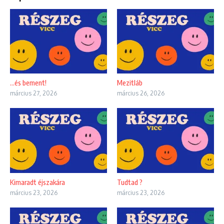
…és bement!
Mezitláb
március 27, 2026
március 26, 2026
Kimaradt éjszakára
Tudtad ?
március 23, 2026
március 23, 2026