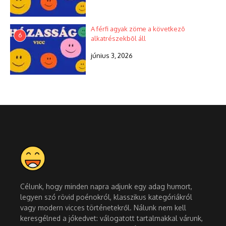
A férfi agyak zöme a következõ
6
alkatrészekbõl áll
június 3, 2026
Célunk, hogy minden napra adjunk egy adag humort,
legyen szó rövid poénokról, klasszikus kategóriákról
vagy modern vicces történetekről. Nálunk nem kell
keresgélned a jókedvet: válogatott tartalmakkal várunk,