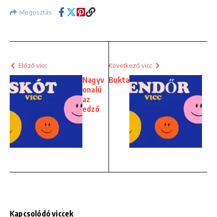
Megosztás
Előző vicc
Következő vicc
Nagyv
Bukta
onalú
az
edző
Kapcsolódó viccek