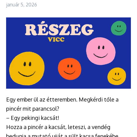
január 5, 2026
Egy ember ül az étteremben. Megkérdi tőle a
pincér mit parancsol?
– Egy pekingi kacsát!
Hozza a pincér a kacsát, leteszi, a vendég
bedugja a mutató ujját a sült kacsa fenekébe,