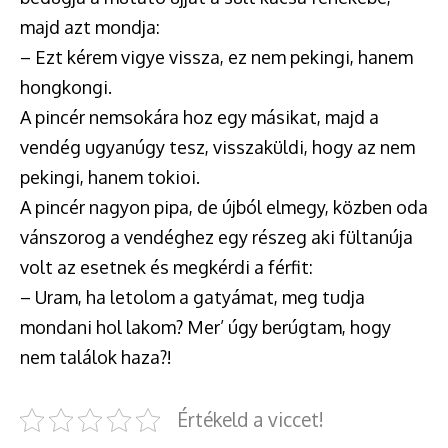
majd azt mondja:
– Ezt kérem vigye vissza, ez nem pekingi, hanem
hongkongi.
A pincér nemsokára hoz egy másikat, majd a
vendég ugyanúgy tesz, visszaküldi, hogy az nem
pekingi, hanem tokioi.
A pincér nagyon pipa, de újból elmegy, közben oda
vánszorog a vendéghez egy részeg aki fültanúja
volt az esetnek és megkérdi a férfit:
– Uram, ha letolom a gatyámat, meg tudja
mondani hol lakom? Mer’ úgy berúgtam, hogy
nem találok haza?!
Értékeld a viccet!