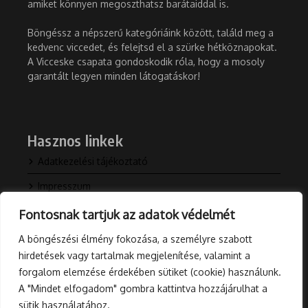
amiket könnyen megoszthatsz barátaiddal is.
Böngéssz a népszerű kategóriáink között, találd meg a
kedvenc viccedet, és felejtsd el a szürke hétköznapokat.
A Vicceske csapata gondoskodik róla, hogy a mosoly
garantált legyen minden látogatáskor!
Hasznos linkek
Adatkezelési tájékoztató
Impresszum
Kapcsolat
Fontosnak tartjuk az adatok védelmét
Rólunk
A böngészési élmény fokozása, a személyre szabott
hirdetések vagy tartalmak megjelenítése, valamint a
Blog
forgalom elemzése érdekében sütiket (cookie) használunk.
A "Mindet elfogadom" gombra kattintva hozzájárulhat a
sütik használatához.