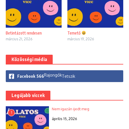
Betintázott rendesen
Temető
március 21, 2026
március 19, 2026
Közösségi média
Rajongók
Facebook
566
Tetszik
Legújabb viccek
Nem igazán ijedt meg
1
április 15, 2026