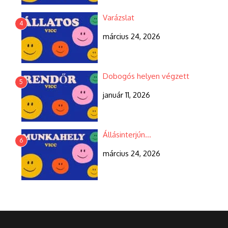
Varázslat
4
március 24, 2026
Dobogós helyen végzett
5
január 11, 2026
Állásinterjún…
6
március 24, 2026