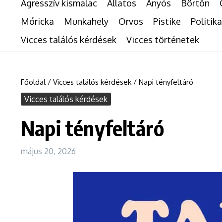
Agresszív kismalac
Állatos
Anyós
Börtön
Móricka
Munkahely
Orvos
Pistike
Politika
Vicces találós kérdések
Vicces történetek
Főoldal
/
Vicces találós kérdések
/
Napi tényfeltáró
Vicces találós kérdések
Napi tényfeltáró
május 20, 2026