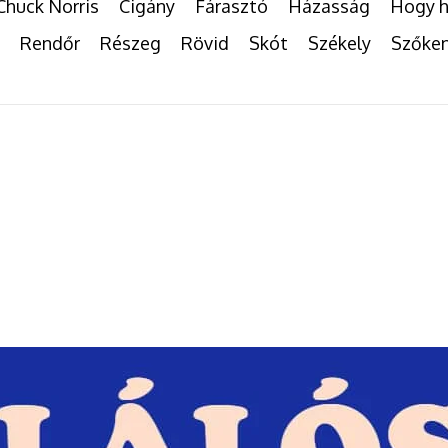
Chuck Norris
Cigány
Fárasztó
Házasság
Hogy h
Rendőr
Részeg
Rövid
Skót
Székely
Szőke