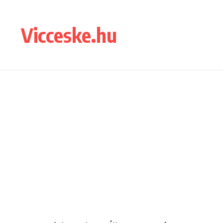
Ugrás a tartalomhoz
Vicceske.hu