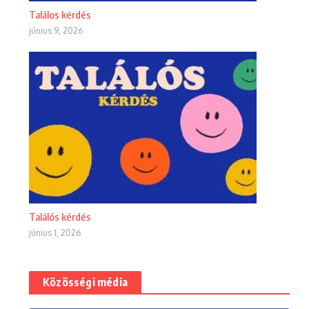
Találos kérdés
június 9, 2026
Találós kérdés
június 1, 2026
Közösségi média