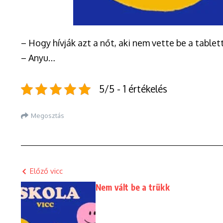
– Hogy hívják azt a nőt, aki nem vette be a tablet
– Anyu…
5/5 - 1 értékelés
Megosztás
Előző vicc
Nem vált be a trükk