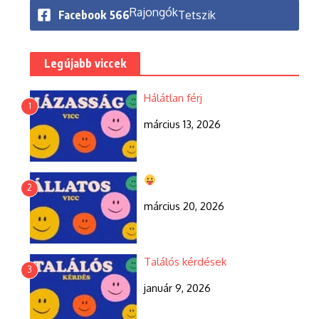
Rajongók
Facebook
566
Tetszik
Legújabb viccek
Hálátlan férj
1
március 13, 2026
2
március 20, 2026
Találós kérdések
3
január 9, 2026