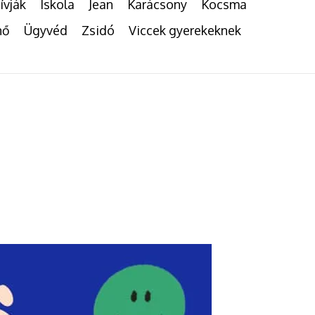
ívják
Iskola
Jean
Karácsony
Kocsma
nő
Ügyvéd
Zsidó
Viccek gyerekeknek