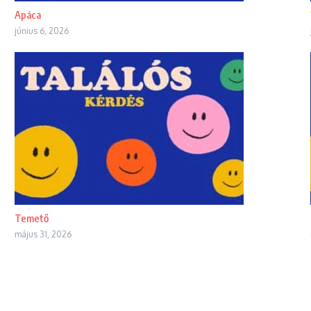
Apáca
június 6, 2026
Temető
május 31, 2026