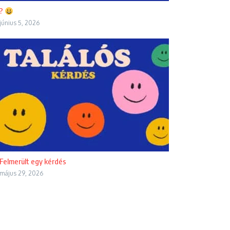
?
június 5, 2026
Felmerült egy kérdés
május 29, 2026