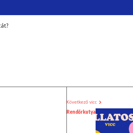
tát?
Következő vicc
Rendőrkutya