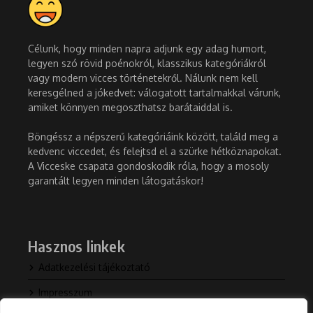
Célunk, hogy minden napra adjunk egy adag humort,
legyen szó rövid poénokról, klasszikus kategóriákról
vagy modern vicces történetekről. Nálunk nem kell
keresgélned a jókedvet: válogatott tartalmakkal várunk,
amiket könnyen megoszthatsz barátaiddal is.
Böngéssz a népszerű kategóriáink között, találd meg a
kedvenc viccedet, és felejtsd el a szürke hétköznapokat.
A Vicceske csapata gondoskodik róla, hogy a mosoly
garantált legyen minden látogatáskor!
Hasznos linkek
Adatkezelési tájékoztató
Impresszum