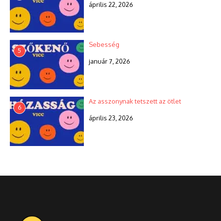
április 22, 2026
Sebesség
5
január 7, 2026
Az asszonynak tetszett az ötlet
6
április 23, 2026