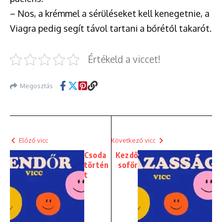
– Nos, a krémmel a sérüléseket kell kenegetnie, a
Viagra pedig segít távol tartani a bőrétől takarót.
Értékeld a viccet!
Megosztás
Előző vicc
Következő vicc
Csoda
Kezdő
történ
sofőr
t