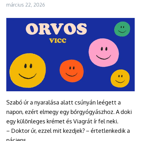
március 22, 2026
Szabó úr a nyaralása alatt csúnyán leégett a
napon, ezért elmegy egy bőrgyógyászhoz. A doki
egy különleges krémet és Viagrát ír fel neki.
– Doktor úr, ezzel mit kezdjek? – értetlenkedik a
páciens.