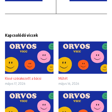
Kapcsolódó viccek
Kissé szórakozott a bácsi
Műtét
május 17, 2026
május 16, 2026