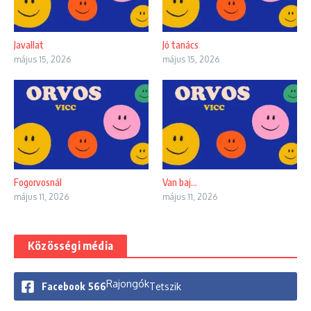
Javallat
Jó tanács
május 15, 2026
május 15, 2026
Fogorvosnál
Van baj…
május 11, 2026
május 11, 2026
Közösségi média
Rajongók
Facebook
566
Tetszik