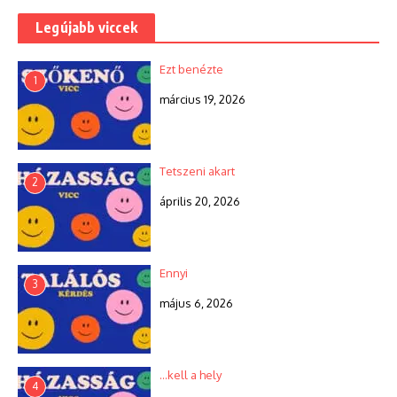
Legújabb viccek
Ezt benézte
1
március 19, 2026
Tetszeni akart
2
április 20, 2026
Ennyi
3
május 6, 2026
…kell a hely
4