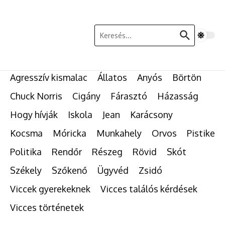
Ugrás a tartalomhoz
Keresés:
Agresszív kismalac
Állatos
Anyós
Börtön
Chuck Norris
Cigány
Fárasztó
Házasság
Hogy hívják
Iskola
Jean
Karácsony
Kocsma
Móricka
Munkahely
Orvos
Pistike
Politika
Rendőr
Részeg
Rövid
Skót
Székely
Szőkenő
Ügyvéd
Zsidó
Viccek gyerekeknek
Vicces találós kérdések
Vicces történetek