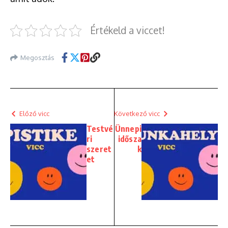
Értékeld a viccet!
Megosztás
Előző vicc
Következő vicc
Testvé
Ünnepi
ri
idősza
szeret
k
et