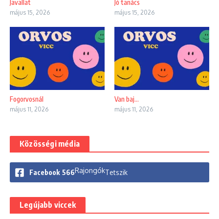
Javallat
Jó tanács
május 15, 2026
május 15, 2026
Fogorvosnál
Van baj…
május 11, 2026
május 11, 2026
Közösségi média
Rajongók
Facebook
566
Tetszik
Legújabb viccek