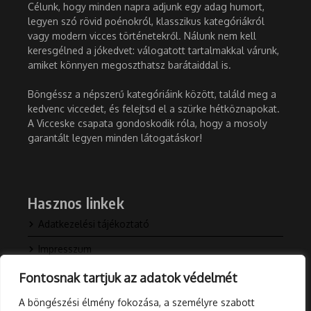
Célunk, hogy minden napra adjunk egy adag humort,
legyen szó rövid poénokról, klasszikus kategóriákról
vagy modern vicces történetekről. Nálunk nem kell
keresgélned a jókedvet: válogatott tartalmakkal várunk,
amiket könnyen megoszthatsz barátaiddal is.
Böngéssz a népszerű kategóriáink között, találd meg a
kedvenc viccedet, és felejtsd el a szürke hétköznapokat.
A Vicceske csapata gondoskodik róla, hogy a mosoly
garantált legyen minden látogatáskor!
Hasznos linkek
Adatkezelési tájékoztató
Impresszum
Kapcsolat
Fontosnak tartjuk az adatok védelmét
Rólunk
A böngészési élmény fokozása, a személyre szabott