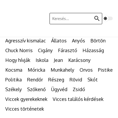
Ugrás a tartalomhoz
Keresés:
Agresszív kismalac
Állatos
Anyós
Börtön
Chuck Norris
Cigány
Fárasztó
Házasság
Hogy hívják
Iskola
Jean
Karácsony
Kocsma
Móricka
Munkahely
Orvos
Pistike
Politika
Rendőr
Részeg
Rövid
Skót
Székely
Szőkenő
Ügyvéd
Zsidó
Viccek gyerekeknek
Vicces találós kérdések
Vicces történetek