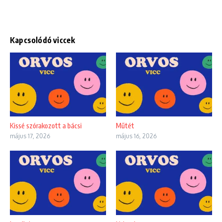
Kapcsolódó viccek
Kissé szórakozott a bácsi
Műtét
május 17, 2026
május 16, 2026