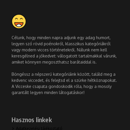
Célunk, hogy minden napra adjunk egy adag humort,
legyen szó rövid poénokról, klasszikus kategóriákról
vagy modern vicces történetekről. Nálunk nem kell
keresgélned a jókedvet: válogatott tartalmakkal várunk,
amiket könnyen megoszthatsz barátaiddal is.
Böngéssz a népszerű kategóriáink között, találd meg a
kedvenc viccedet, és felejtsd el a szürke hétköznapokat.
A Vicceske csapata gondoskodik róla, hogy a mosoly
garantált legyen minden látogatáskor!
Hasznos linkek
Adatkezelési tájékoztató