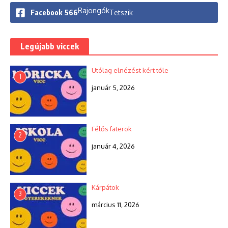
Rajongók
Facebook
566
Tetszik
Legújabb viccek
Utólag elnézést kért tőle
1
január 5, 2026
Félős faterok
2
január 4, 2026
Kárpátok
3
március 11, 2026