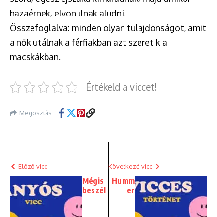
hazaérnek, elvonulnak aludni.
Összefoglalva: minden olyan tulajdonságot, amit
a nők utálnak a férfiakban azt szeretik a
macskákban.
Értékeld a viccet!
Megosztás
Előző vicc
Következő vicc
Mégis
Humm
beszél
er