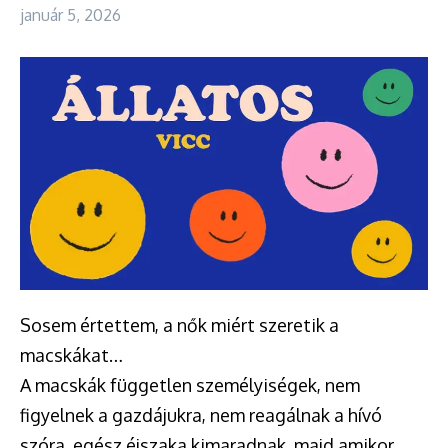
január 5, 2026
Sosem értettem, a nők miért szeretik a
macskákat…
A macskák független személyiségek, nem
figyelnek a gazdájukra, nem reagálnak a hívó
szóra, egész éjszaka kimaradnak, majd amikor