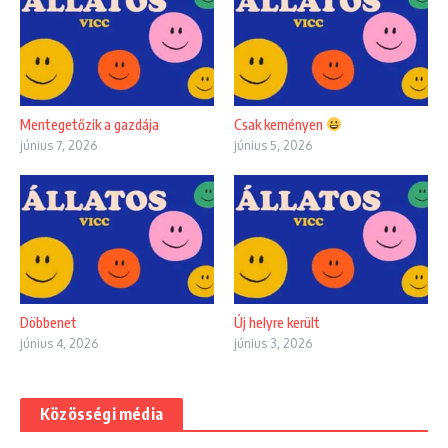
Mentegetőzik a gazdája
Csak keményen
június 7, 2026
június 5, 2026
Döbbenet
Új helyre került
június 4, 2026
június 3, 2026
Közösségi média