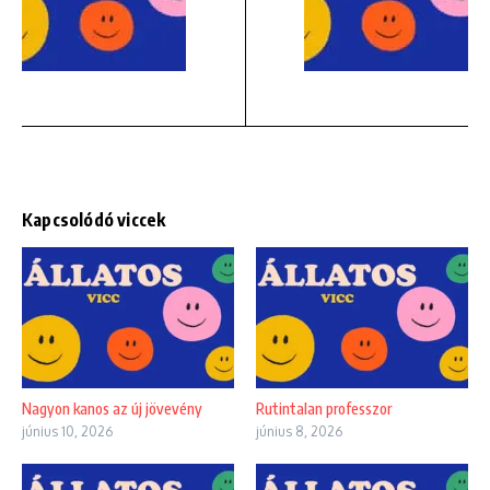
Kapcsolódó viccek
Nagyon kanos az új jövevény
Rutintalan professzor
június 10, 2026
június 8, 2026