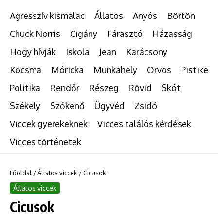
Agresszív kismalac
Állatos
Anyós
Börtön
Chuck Norris
Cigány
Fárasztó
Házasság
Hogy hívják
Iskola
Jean
Karácsony
Kocsma
Móricka
Munkahely
Orvos
Pistike
Politika
Rendőr
Részeg
Rövid
Skót
Székely
Szőkenő
Ügyvéd
Zsidó
Viccek gyerekeknek
Vicces találós kérdések
Vicces történetek
Főoldal
/
Állatos viccek
/
Cicusok
Állatos viccek
Cicusok