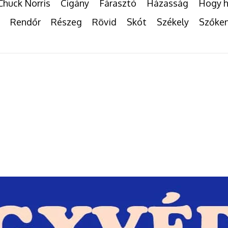
Chuck Norris
Cigány
Fárasztó
Házasság
Hogy h
Rendőr
Részeg
Rövid
Skót
Székely
Szőke