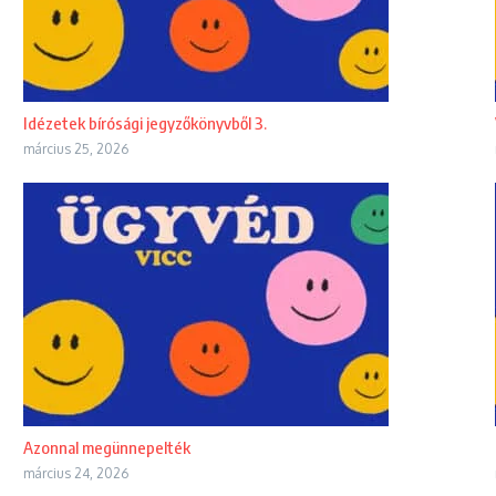
Idézetek bírósági jegyzőkönyvből 3.
március 25, 2026
Azonnal megünnepelték
március 24, 2026