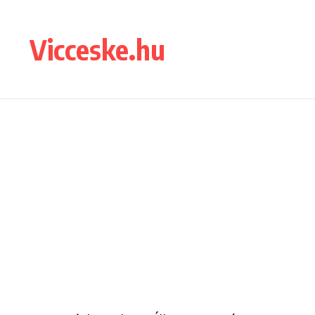
Ugrás a tartalomhoz
Vicceske.hu