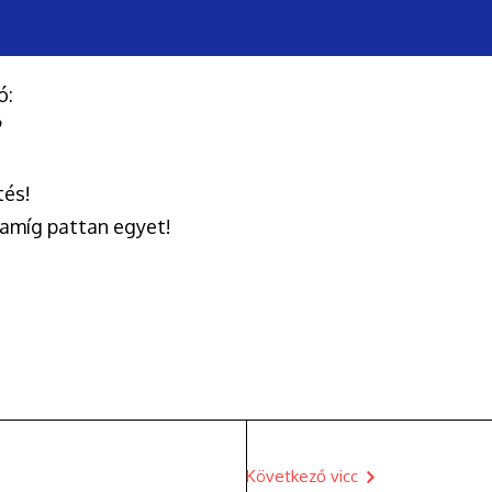
ó:
?
tés!
 amíg pattan egyet!
Következő vicc