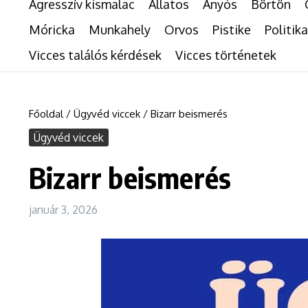
Agresszív kismalac
Állatos
Anyós
Börtön
Móricka
Munkahely
Orvos
Pistike
Politika
Vicces találós kérdések
Vicces történetek
Főoldal
/
Ügyvéd viccek
/
Bizarr beismerés
Ügyvéd viccek
Bizarr beismerés
január 3, 2026