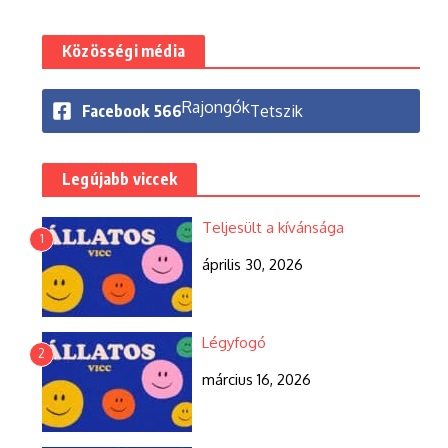
Közösségi média
Rajongók
Facebook
566
Tetszik
Legújabb viccek
Teljesült a kívánsága
1
április 30, 2026
Légyfogó
2
március 16, 2026