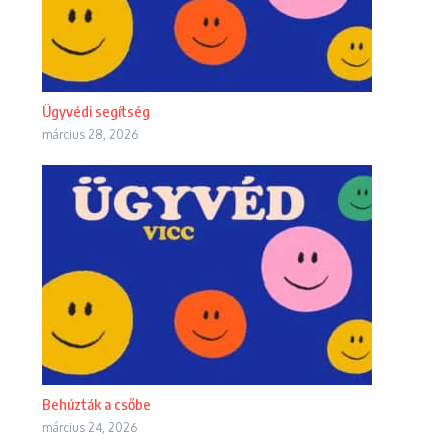
Ügyvédi segítség
március 28, 2026
Behúzták a csőbe
március 24, 2026