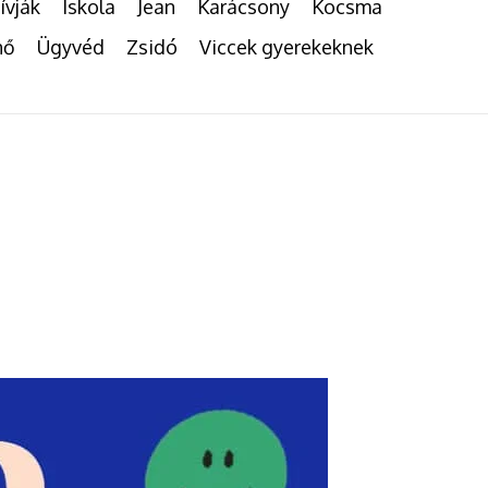
ívják
Iskola
Jean
Karácsony
Kocsma
nő
Ügyvéd
Zsidó
Viccek gyerekeknek