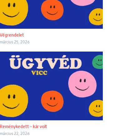
Végrendelet
március 25, 2026
Reménykedett – kár volt
március 22, 2026