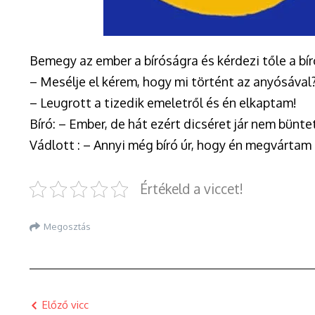
Bemegy az ember a bíróságra és kérdezi tőle a bír
– Mesélje el kérem, hogy mi történt az anyósával
– Leugrott a tizedik emeletről és én elkaptam!
Bíró: – Ember, de hát ezért dicséret jár nem bünte
Vádlott : – Annyi még bíró úr, hogy én megvártam
Értékeld a viccet!
Megosztás
Előző vicc