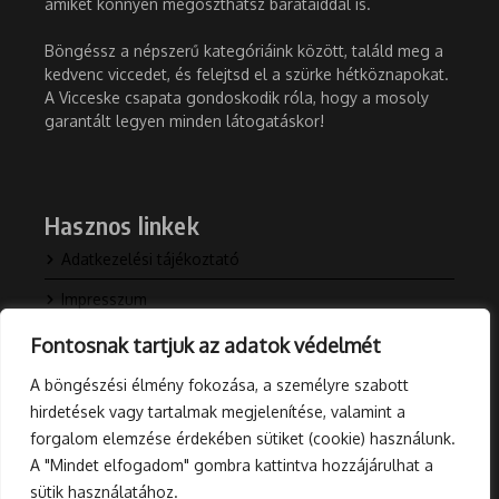
amiket könnyen megoszthatsz barátaiddal is.
Böngéssz a népszerű kategóriáink között, találd meg a
kedvenc viccedet, és felejtsd el a szürke hétköznapokat.
A Vicceske csapata gondoskodik róla, hogy a mosoly
garantált legyen minden látogatáskor!
Hasznos linkek
Adatkezelési tájékoztató
Impresszum
Kapcsolat
Fontosnak tartjuk az adatok védelmét
Rólunk
A böngészési élmény fokozása, a személyre szabott
hirdetések vagy tartalmak megjelenítése, valamint a
Blog
forgalom elemzése érdekében sütiket (cookie) használunk.
A "Mindet elfogadom" gombra kattintva hozzájárulhat a
sütik használatához.