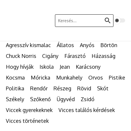
Ugrás a tartalomhoz
Keresés:
Agresszív kismalac
Állatos
Anyós
Börtön
Chuck Norris
Cigány
Fárasztó
Házasság
Hogy hívják
Iskola
Jean
Karácsony
Kocsma
Móricka
Munkahely
Orvos
Pistike
Politika
Rendőr
Részeg
Rövid
Skót
Székely
Szőkenő
Ügyvéd
Zsidó
Viccek gyerekeknek
Vicces találós kérdések
Vicces történetek