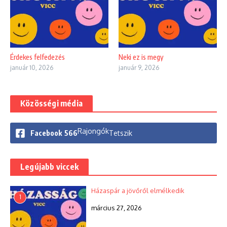
Érdekes felfedezés
Neki ez is megy
január 10, 2026
január 9, 2026
Közösségi média
Rajongók
Facebook
566
Tetszik
Legújabb viccek
Házaspár a jövőről elmélkedik
1
március 27, 2026