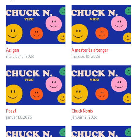
Az igen
A mester és a tenger
március 13, 2026
március 10, 2026
Poszt
Chuck Norris
január 13, 2026
január 12, 2026