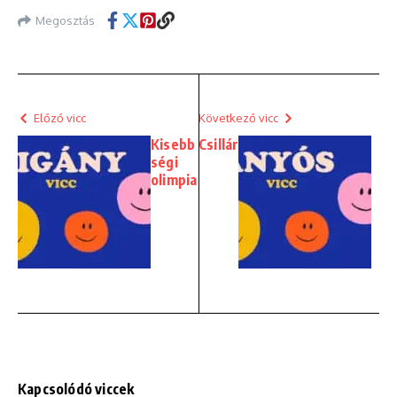
Megosztás
Előző vicc
Következő vicc
Kisebb
Csillár
ségi
olimpia
Kapcsolódó viccek