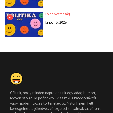
Fő az óvatosság
6
január 6, 2026
Célunk, hogy minden napra adjunk egy adag humort,
legyen szó rövid poénokról, klasszikus kategóriákról
vagy modern vicces történetekről. Nálunk nem kell
keresgélned a jókedvet: válogatott tartalmakkal várunk,