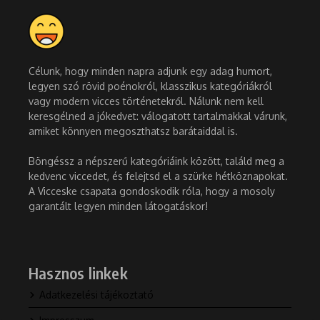
Célunk, hogy minden napra adjunk egy adag humort,
legyen szó rövid poénokról, klasszikus kategóriákról
vagy modern vicces történetekről. Nálunk nem kell
keresgélned a jókedvet: válogatott tartalmakkal várunk,
amiket könnyen megoszthatsz barátaiddal is.
Böngéssz a népszerű kategóriáink között, találd meg a
kedvenc viccedet, és felejtsd el a szürke hétköznapokat.
A Vicceske csapata gondoskodik róla, hogy a mosoly
garantált legyen minden látogatáskor!
Hasznos linkek
Adatkezelési tájékoztató