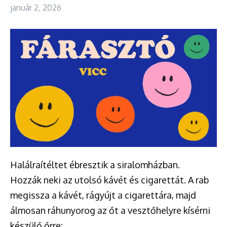
január 2, 2026
Halálraítéltet ébresztik a siralomházban.
Hozzák neki az utolsó kávét és cigarettát. A rab
megissza a kávét, rágyújt a cigarettára, majd
álmosan ráhunyorog az őt a vesztőhelyre kísérni
készülő őrre: