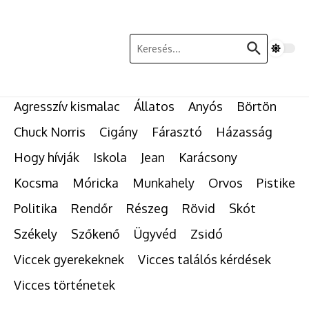
Ugrás a tartalomhoz
Keresés:
Agresszív kismalac
Állatos
Anyós
Börtön
Chuck Norris
Cigány
Fárasztó
Házasság
Hogy hívják
Iskola
Jean
Karácsony
Kocsma
Móricka
Munkahely
Orvos
Pistike
Politika
Rendőr
Részeg
Rövid
Skót
Székely
Szőkenő
Ügyvéd
Zsidó
Viccek gyerekeknek
Vicces találós kérdések
Vicces történetek