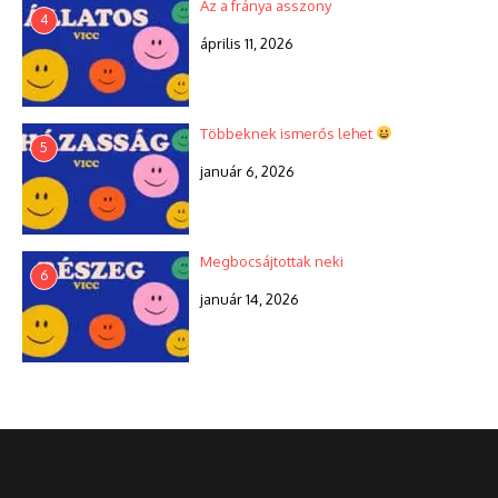
Az a fránya asszony
4
április 11, 2026
Többeknek ismerős lehet
5
január 6, 2026
Megbocsájtottak neki
6
január 14, 2026