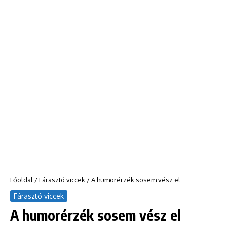
Főoldal
/
Fárasztó viccek
/
A humorérzék sosem vész el
Fárasztó viccek
A humorérzék sosem vész el