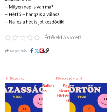
– Milyen nap is van ma?
– Hétfő – hangzik a válasz.
– Na, ez a hét is jól kezdődik!
Értékeld a viccet!
Megosztás
Előző vicc
Következő vicc
Balkez
Egy
es
bizarr
történ
et