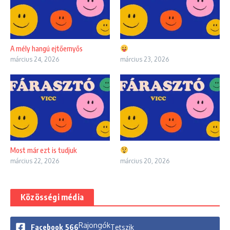
A mély hangú ejtőernyős
március 24, 2026
március 23, 2026
Most már ezt is tudjuk
március 22, 2026
március 20, 2026
Közösségi média
Rajongók
Facebook
566
Tetszik