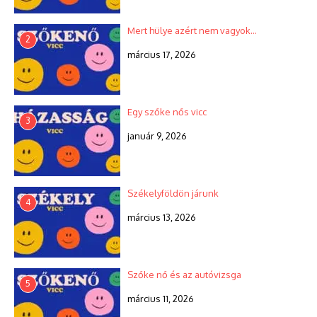
Mert hülye azért nem vagyok…
2
március 17, 2026
Egy szőke nős vicc
3
január 9, 2026
Székelyföldön járunk
4
március 13, 2026
Szőke nő és az autóvizsga
5
március 11, 2026