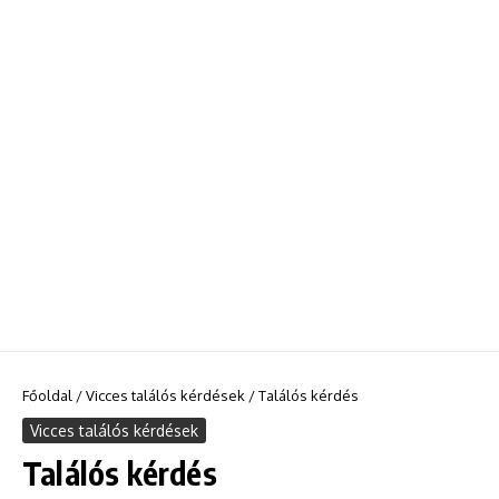
Főoldal
/
Vicces találós kérdések
/
Találós kérdés
Vicces találós kérdések
Találós kérdés