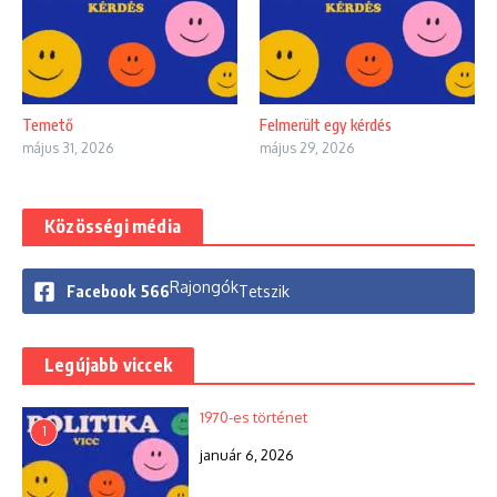
Temető
Felmerült egy kérdés
május 31, 2026
május 29, 2026
Közösségi média
Rajongók
Facebook
566
Tetszik
Legújabb viccek
1970-es történet
1
január 6, 2026