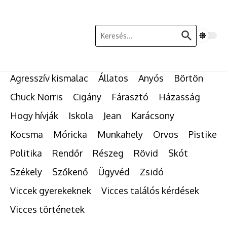
Ugrás a tartalomhoz
Keresés:
Agresszív kismalac
Állatos
Anyós
Börtön
Chuck Norris
Cigány
Fárasztó
Házasság
Hogy hívják
Iskola
Jean
Karácsony
Kocsma
Móricka
Munkahely
Orvos
Pistike
Politika
Rendőr
Részeg
Rövid
Skót
Székely
Szőkenő
Ügyvéd
Zsidó
Viccek gyerekeknek
Vicces találós kérdések
Vicces történetek