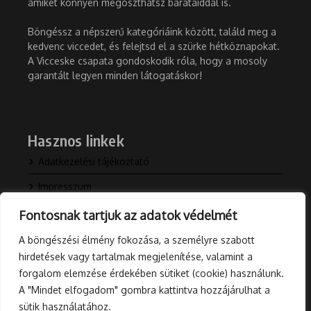
amiket könnyen megoszthatsz barátaiddal is.
Böngéssz a népszerű kategóriáink között, találd meg a
kedvenc viccedet, és felejtsd el a szürke hétköznapokat.
A Vicceske csapata gondoskodik róla, hogy a mosoly
garantált legyen minden látogatáskor!
Hasznos linkek
Adatkezelési tájékoztató
Impresszum
Kapcsolat
Fontosnak tartjuk az adatok védelmét
Rólunk
A böngészési élmény fokozása, a személyre szabott
hirdetések vagy tartalmak megjelenítése, valamint a
Blog
forgalom elemzése érdekében sütiket (cookie) használunk.
A "Mindet elfogadom" gombra kattintva hozzájárulhat a
sütik használatához.