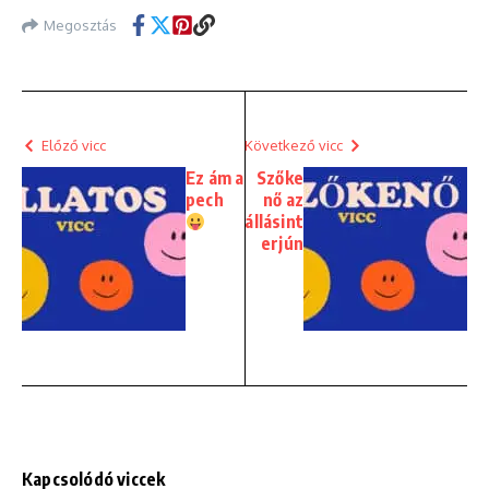
Megosztás
Előző vicc
Következő vicc
Ez ám a
Szőke
pech
nő az
állásint
erjún
Kapcsolódó viccek