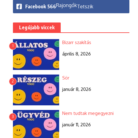
Rajongók
Facebook
566
Tetszik
Legújabb viccek
Bizarr szakítás
1
április 8, 2026
Sör
2
január 8, 2026
Nem tudtak megegyezni
3
január 11, 2026