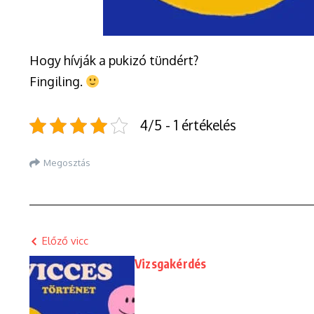
Hogy hívják a pukizó tündért?
Fingiling.
4/5 - 1 értékelés
Megosztás
Előző vicc
Vizsgakérdés