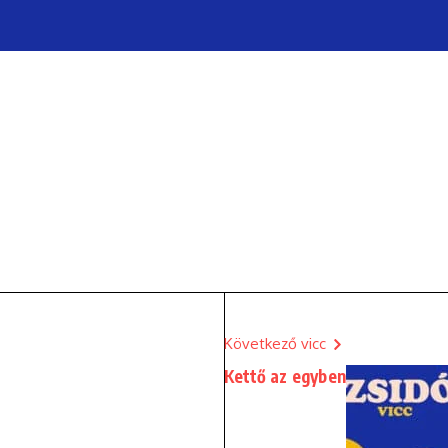
Következő vicc
Kettő az egyben