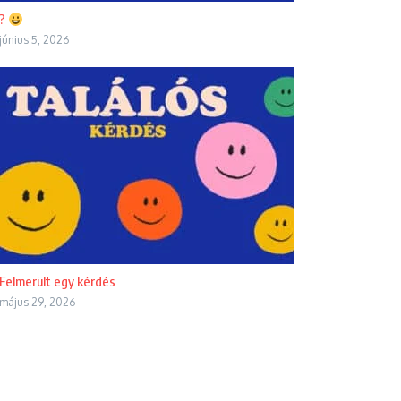
?
június 5, 2026
Felmerült egy kérdés
május 29, 2026