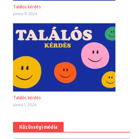
Találos kérdés
június 9, 2026
Találós kérdés
június 1, 2026
Közösségi média