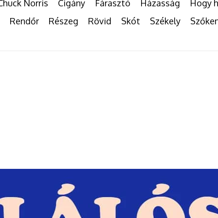
Chuck Norris
Cigány
Fárasztó
Házasság
Hogy h
Rendőr
Részeg
Rövid
Skót
Székely
Szőke