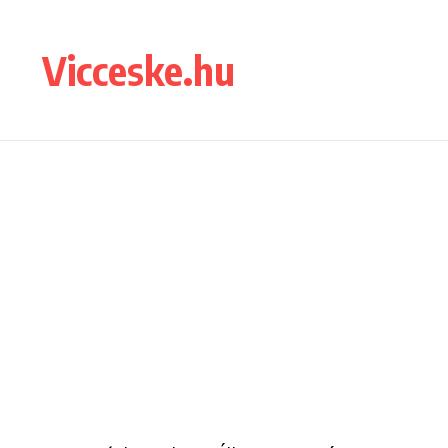
Ugrás a tartalomhoz
Vicceske.hu