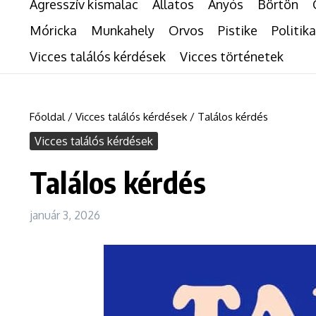
Agresszív kismalac
Állatos
Anyós
Börtön
Móricka
Munkahely
Orvos
Pistike
Politika
Vicces találós kérdések
Vicces történetek
Főoldal
/
Vicces találós kérdések
/
Találos kérdés
Vicces találós kérdések
Találos kérdés
január 3, 2026