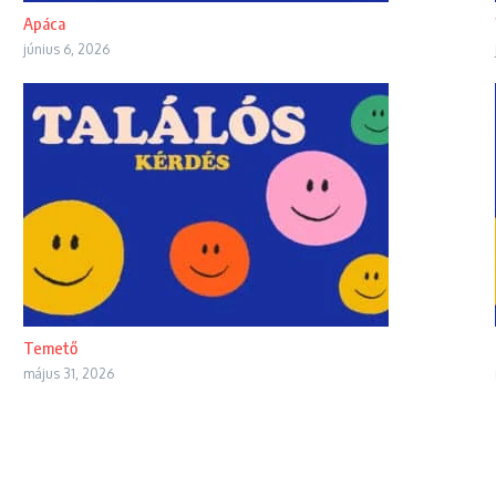
Apáca
június 6, 2026
Temető
május 31, 2026