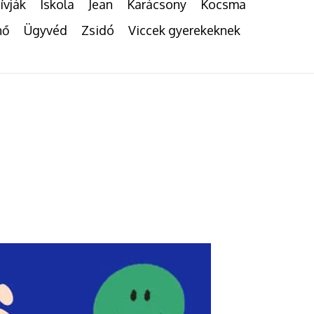
ívják
Iskola
Jean
Karácsony
Kocsma
nő
Ügyvéd
Zsidó
Viccek gyerekeknek