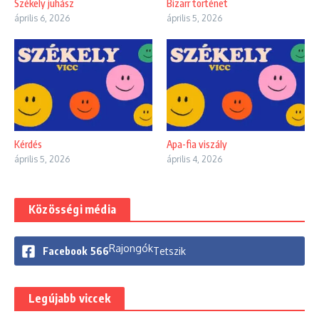
Székely juhász
Bizarr történet
április 6, 2026
április 5, 2026
Kérdés
Apa-fia viszály
április 5, 2026
április 4, 2026
Közösségi média
Rajongók
Facebook
566
Tetszik
Legújabb viccek