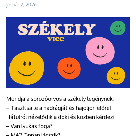
január 2, 2026
Mondja a sorozóorvos a székely legénynek:
– Taszítsa le a nadrágját és hajoljon előre!
Hátulról nézelődik a doki és közben kérdezi:
– Van lyukas foga?
– Mé’? Onnan látszik?