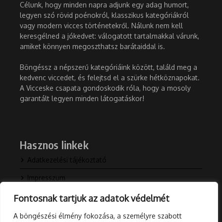
Célunk, hogy minden napra adjunk egy adag humort,
legyen szó rövid poénokról, klasszikus kategóriákról
vagy modern vicces történetekről. Nálunk nem kell
keresgélned a jókedvet: válogatott tartalmakkal várunk,
amiket könnyen megoszthatsz barátaiddal is.
Böngéssz a népszerű kategóriáink között, találd meg a
kedvenc viccedet, és felejtsd el a szürke hétköznapokat.
A Vicceske csapata gondoskodik róla, hogy a mosoly
garantált legyen minden látogatáskor!
Hasznos linkek
Adatkezelési tájékoztató
Impresszum
Kapcsolat
Fontosnak tartjuk az adatok védelmét
Rólunk
A böngészési élmény fokozása, a személyre szabott