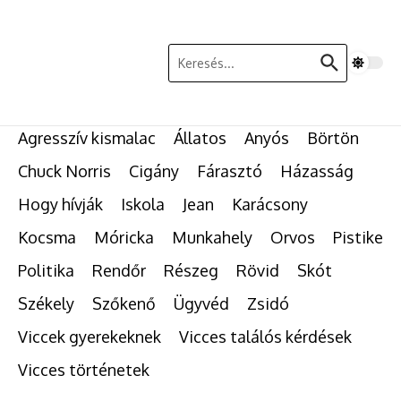
Ugrás a tartalomhoz
Keresés:
Agresszív kismalac
Állatos
Anyós
Börtön
Chuck Norris
Cigány
Fárasztó
Házasság
Hogy hívják
Iskola
Jean
Karácsony
Kocsma
Móricka
Munkahely
Orvos
Pistike
Politika
Rendőr
Részeg
Rövid
Skót
Székely
Szőkenő
Ügyvéd
Zsidó
Viccek gyerekeknek
Vicces találós kérdések
Vicces történetek