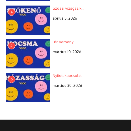
Szöszi vizsgázik…
4
április 5, 2026
Bár verseny…
5
március 10, 2026
Nyitott kapcsolat
6
március 30, 2026