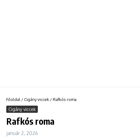
Főoldal
/
Cigány viccek
/
Rafkós roma
Cigány viccek
Rafkós roma
január 2, 2026