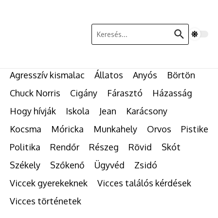
Ugrás a tartalomhoz
Keresés:
Agresszív kismalac
Állatos
Anyós
Börtön
Chuck Norris
Cigány
Fárasztó
Házasság
Hogy hívják
Iskola
Jean
Karácsony
Kocsma
Móricka
Munkahely
Orvos
Pistike
Politika
Rendőr
Részeg
Rövid
Skót
Székely
Szőkenő
Ügyvéd
Zsidó
Viccek gyerekeknek
Vicces találós kérdések
Vicces történetek