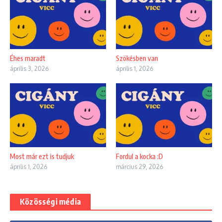
Éhes maradt
Szökésben van
április 3, 2026
április 1, 2026
Most már ezt is tudjuk
Fordul a kocka :D
április 1, 2026
március 29, 2026
Közösségi média