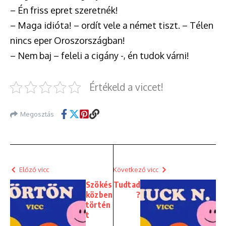
– Én friss epret szeretnék!
– Maga idióta! – ordít vele a német tiszt. – Télen
nincs eper Oroszországban!
– Nem baj – feleli a cigány -, én tudok várni!
Értékeld a viccet!
Megosztás
Előző vicc
Következő vicc
Szökés
Tudtad
közben
?
történ
t