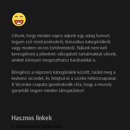
Célunk, hogy minden napra adjunk egy adag humort,
legyen szó rövid poénokról, klasszikus kategóriákról
vagy modern vicces történetekről. Nálunk nem kell
keresgélned a jókedvet: válogatott tartalmakkal várunk,
amiket könnyen megoszthatsz barátaiddal is.
Böngéssz a népszerű kategóriáink között, találd meg a
kedvenc viccedet, és felejtsd el a szürke hétköznapokat.
A Vicceske csapata gondoskodik róla, hogy a mosoly
garantált legyen minden látogatáskor!
Hasznos linkek
Adatkezelési tájékoztató