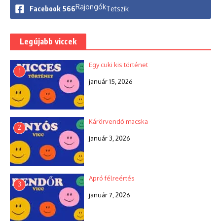
Rajongók
Facebook
566
Tetszik
Legújabb viccek
Egy cuki kis történet
1
január 15, 2026
Kárörvendő macska
2
január 3, 2026
Apró félreértés
3
január 7, 2026