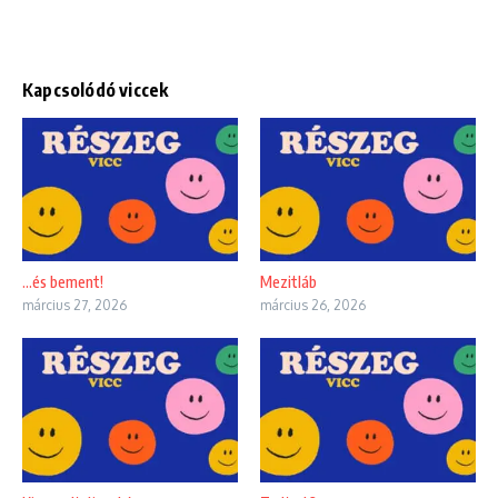
Kapcsolódó viccek
…és bement!
Mezitláb
március 27, 2026
március 26, 2026