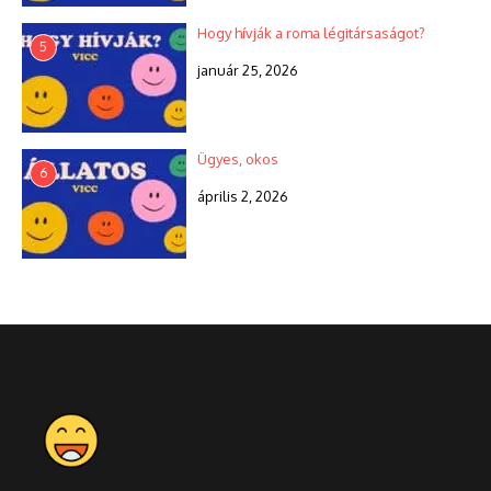
Hogy hívják a roma légitársaságot?
5
január 25, 2026
Ügyes, okos
6
április 2, 2026