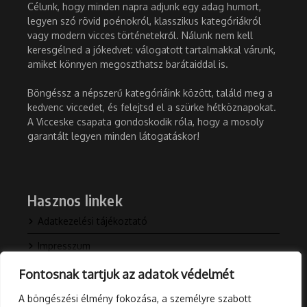
Célunk, hogy minden napra adjunk egy adag humort,
legyen szó rövid poénokról, klasszikus kategóriákról
vagy modern vicces történetekről. Nálunk nem kell
keresgélned a jókedvet: válogatott tartalmakkal várunk,
amiket könnyen megoszthatsz barátaiddal is.
Böngéssz a népszerű kategóriáink között, találd meg a
kedvenc viccedet, és felejtsd el a szürke hétköznapokat.
A Vicceske csapata gondoskodik róla, hogy a mosoly
garantált legyen minden látogatáskor!
Hasznos linkek
Adatkezelési tájékoztató
Impresszum
Kapcsolat
Fontosnak tartjuk az adatok védelmét
Rólunk
A böngészési élmény fokozása, a személyre szabott