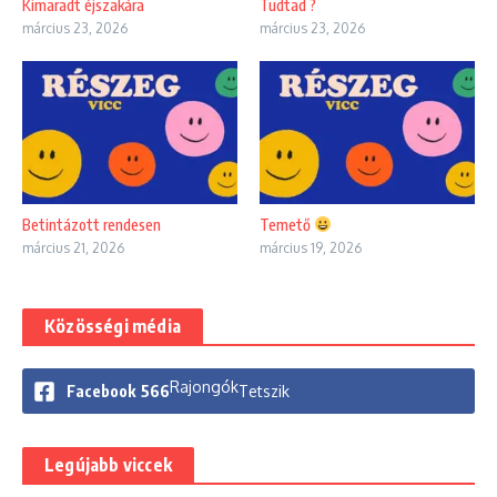
Kimaradt éjszakára
Tudtad ?
március 23, 2026
március 23, 2026
Betintázott rendesen
Temető
március 21, 2026
március 19, 2026
Közösségi média
Rajongók
Facebook
566
Tetszik
Legújabb viccek