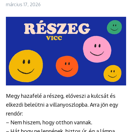
március 17, 2026
Megy hazafelé a részeg, előveszi a kulcsát és
elkezdi beleütni a villanyoszlopba. Arra jön egy
rendőr:
– Nem hiszem, hogy otthon vannak.
– Hát hogy ne lennének, biztos úr, ég a lámpa.