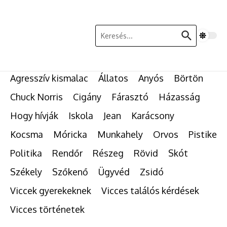
Ugrás a tartalomhoz
Keresés:
Agresszív kismalac
Állatos
Anyós
Börtön
Chuck Norris
Cigány
Fárasztó
Házasság
Hogy hívják
Iskola
Jean
Karácsony
Kocsma
Móricka
Munkahely
Orvos
Pistike
Politika
Rendőr
Részeg
Rövid
Skót
Székely
Szőkenő
Ügyvéd
Zsidó
Viccek gyerekeknek
Vicces találós kérdések
Vicces történetek