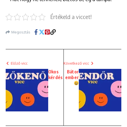
Értékeld a viccet!
Megosztás
Előző vicc
Következő vicc
Okos
Bátor
kérdés
ember