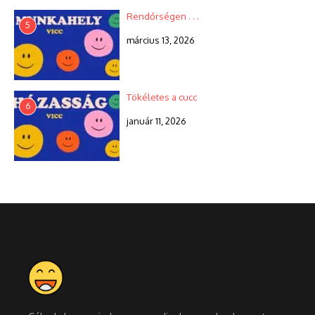
Rendőrségen . . .
5
március 13, 2026
Tökéletes a cucc
6
január 11, 2026