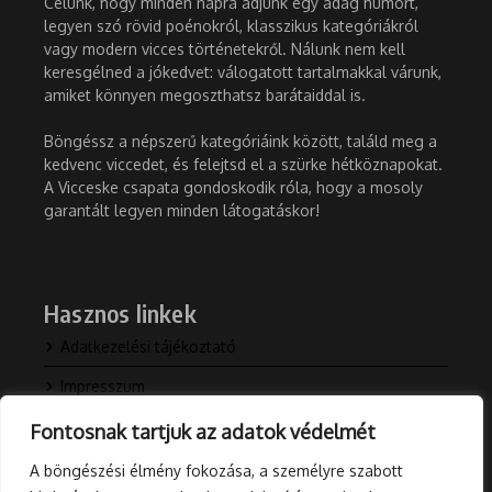
Célunk, hogy minden napra adjunk egy adag humort,
legyen szó rövid poénokról, klasszikus kategóriákról
vagy modern vicces történetekről. Nálunk nem kell
keresgélned a jókedvet: válogatott tartalmakkal várunk,
amiket könnyen megoszthatsz barátaiddal is.
Böngéssz a népszerű kategóriáink között, találd meg a
kedvenc viccedet, és felejtsd el a szürke hétköznapokat.
A Vicceske csapata gondoskodik róla, hogy a mosoly
garantált legyen minden látogatáskor!
Hasznos linkek
Adatkezelési tájékoztató
Impresszum
Kapcsolat
Fontosnak tartjuk az adatok védelmét
Rólunk
A böngészési élmény fokozása, a személyre szabott