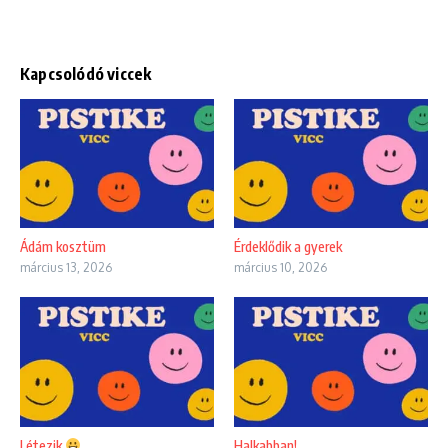
Kapcsolódó viccek
Ádám kosztüm
Érdeklődik a gyerek
március 13, 2026
március 10, 2026
Létezik
Halkabban!