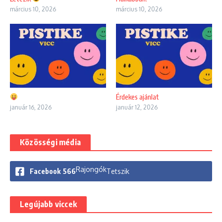
március 10, 2026
március 10, 2026
Érdekes ajánlat
január 16, 2026
január 12, 2026
Közösségi média
Rajongók
Facebook
566
Tetszik
Legújabb viccek