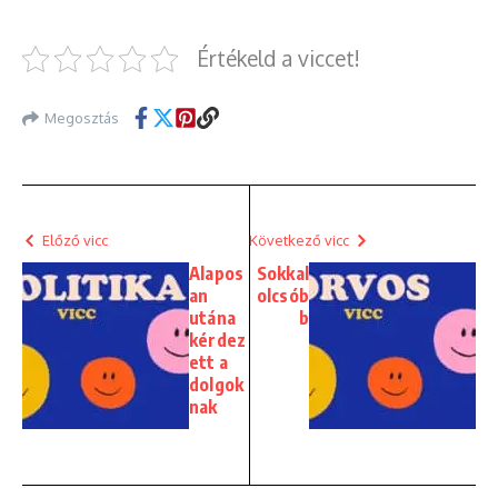
Értékeld a viccet!
Megosztás
Előző vicc
Következő vicc
Alapos
Sokkal
an
olcsób
utána
b
kérdez
ett a
dolgok
nak