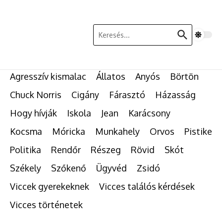
Ugrás a tartalomhoz
Keresés:
Agresszív kismalac
Állatos
Anyós
Börtön
Chuck Norris
Cigány
Fárasztó
Házasság
Hogy hívják
Iskola
Jean
Karácsony
Kocsma
Móricka
Munkahely
Orvos
Pistike
Politika
Rendőr
Részeg
Rövid
Skót
Székely
Szőkenő
Ügyvéd
Zsidó
Viccek gyerekeknek
Vicces találós kérdések
Vicces történetek