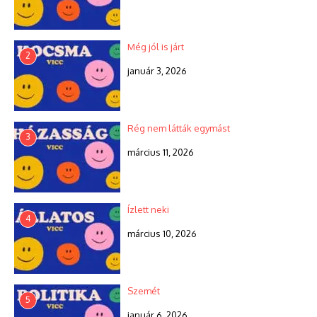
Még jól is járt
2
január 3, 2026
Rég nem látták egymást
3
március 11, 2026
Ízlett neki
4
március 10, 2026
Szemét
5
január 6, 2026