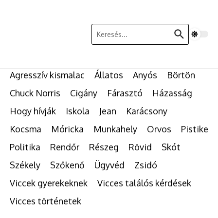
Ugrás a tartalomhoz
Keresés:
Agresszív kismalac
Állatos
Anyós
Börtön
Chuck Norris
Cigány
Fárasztó
Házasság
Hogy hívják
Iskola
Jean
Karácsony
Kocsma
Móricka
Munkahely
Orvos
Pistike
Politika
Rendőr
Részeg
Rövid
Skót
Székely
Szőkenő
Ügyvéd
Zsidó
Viccek gyerekeknek
Vicces találós kérdések
Vicces történetek