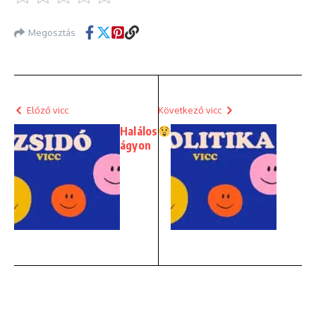
Megosztás
Előző vicc
Következő vicc
Halálos
ágyon