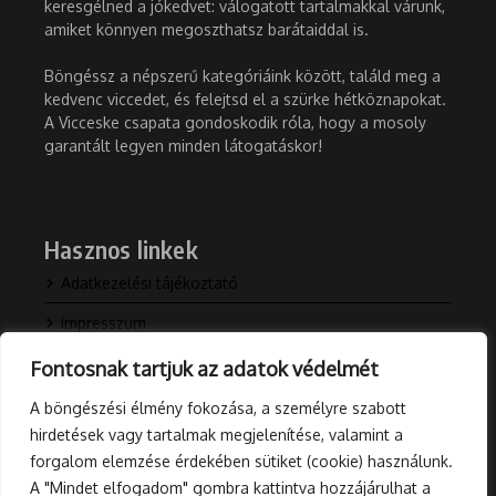
keresgélned a jókedvet: válogatott tartalmakkal várunk,
amiket könnyen megoszthatsz barátaiddal is.
Böngéssz a népszerű kategóriáink között, találd meg a
kedvenc viccedet, és felejtsd el a szürke hétköznapokat.
A Vicceske csapata gondoskodik róla, hogy a mosoly
garantált legyen minden látogatáskor!
Hasznos linkek
Adatkezelési tájékoztató
Impresszum
Kapcsolat
Fontosnak tartjuk az adatok védelmét
Rólunk
A böngészési élmény fokozása, a személyre szabott
hirdetések vagy tartalmak megjelenítése, valamint a
Blog
forgalom elemzése érdekében sütiket (cookie) használunk.
A "Mindet elfogadom" gombra kattintva hozzájárulhat a