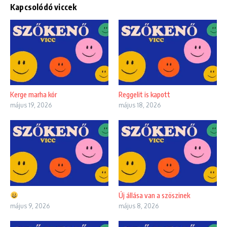
Kapcsolódó viccek
Kerge marha kór
Reggelit is kapott
május 19, 2026
május 18, 2026
Új állása van a szöszinek
május 9, 2026
május 8, 2026