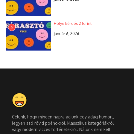
Hülye kérdés 2 forint
6
január 6, 2026
Célunk, hogy minden napra adjunk egy adag humort,
legyen szó rövid poénokról, klasszikus kategóriákról
vagy modern vicces történetekről. Nálunk nem kell