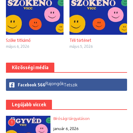
Szőke titkárnő
Téli történet
május 6, 2026
május 5, 2026
Közösségi média
Rajongók
Facebook
566
Tetszik
Legújabb viccek
Bírósági tárgyaláson
1
január 6, 2026