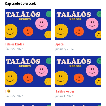
Kapcsolódó viccek
Találos kérdés
Apáca
június 9, 2026
június 6, 2026
?
Találós kérdés
június 5, 2026
június 1, 2026