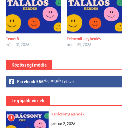
Temető
Felmerült egy kérdés
május 31, 2026
május 29, 2026
Közösségi média
Rajongók
Facebook
566
Tetszik
Legújabb viccek
Karácsonyi ajándék
1
január 2, 2026