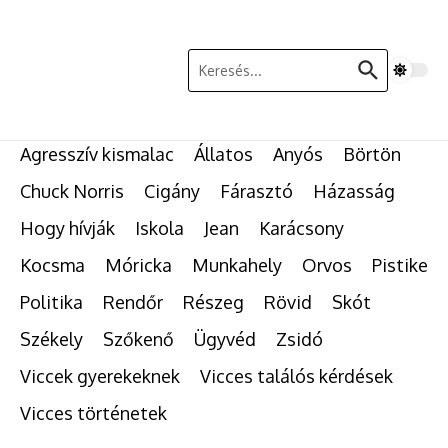
Ugrás a tartalomhoz
Keresés:
Agresszív kismalac
Állatos
Anyós
Börtön
Chuck Norris
Cigány
Fárasztó
Házasság
Hogy hívják
Iskola
Jean
Karácsony
Kocsma
Móricka
Munkahely
Orvos
Pistike
Politika
Rendőr
Részeg
Rövid
Skót
Székely
Szőkenő
Ügyvéd
Zsidó
Viccek gyerekeknek
Vicces találós kérdések
Vicces történetek