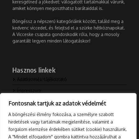
keresgélned a jókedvet: válogatott tartalmakkal várunk,
amiket könnyen megoszthatsz barátaiddal is.
Böngéssz a népszerű kategóriáink között, találd meg a
kedvenc viccedet, és felejtsd el a szürke hétköznapokat.
A Vicceske csapata gondoskodik róla, hogy a mosoly
garantált legyen minden látogatáskor!
Hasznos linkek
Adatkezelési tájékoztató
Impresszum
Kapcsolat
Fontosnak tartjuk az adatok védelmét
Rólunk
A böngészési élmény fokozása, a személyre szabott
hirdetések vagy tartalmak megjelenítése, valamint a
Blog
forgalom elemzése érdekében sütiket (cookie) használunk.
A "Mindet elfogadom" gombra kattintva hozzájárulhat a