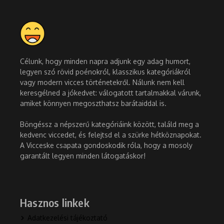
Célunk, hogy minden napra adjunk egy adag humort,
legyen szó rövid poénokról, klasszikus kategóriákról
vagy modern vicces történetekről. Nálunk nem kell
keresgélned a jókedvet: válogatott tartalmakkal várunk,
amiket könnyen megoszthatsz barátaiddal is.
Böngéssz a népszerű kategóriáink között, találd meg a
kedvenc viccedet, és felejtsd el a szürke hétköznapokat.
A Vicceske csapata gondoskodik róla, hogy a mosoly
garantált legyen minden látogatáskor!
Hasznos linkek
Adatkezelési tájékoztató