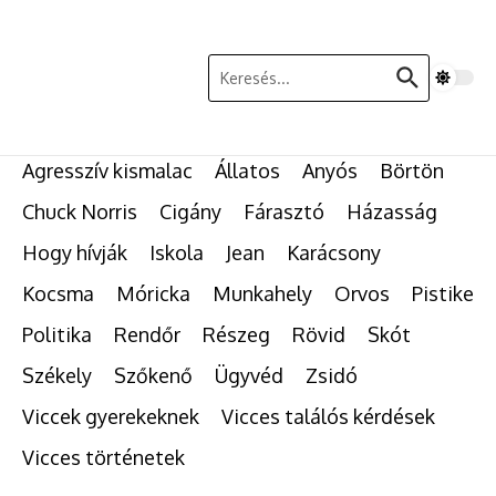
Ugrás a tartalomhoz
Keresés:
Agresszív kismalac
Állatos
Anyós
Börtön
Chuck Norris
Cigány
Fárasztó
Házasság
Hogy hívják
Iskola
Jean
Karácsony
Kocsma
Móricka
Munkahely
Orvos
Pistike
Politika
Rendőr
Részeg
Rövid
Skót
Székely
Szőkenő
Ügyvéd
Zsidó
Viccek gyerekeknek
Vicces találós kérdések
Vicces történetek