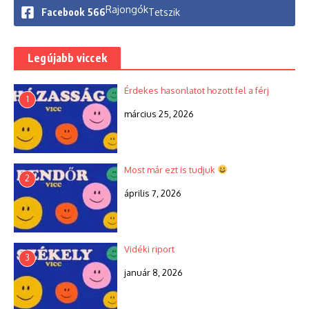
Rajongók
Facebook
566
Tetszik
Legújabb viccek
Érdekes hasonlatot hozott fel a férj
1
március 25, 2026
Most már ezt is tudjuk
2
április 7, 2026
Vidéki riport
3
január 8, 2026