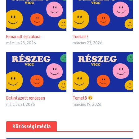
Kimaradt éjszakára
Tudtad ?
március 23, 2026
március 23, 2026
Betintázott rendesen
Temető
március 21, 2026
március 19, 2026
Közösségi média