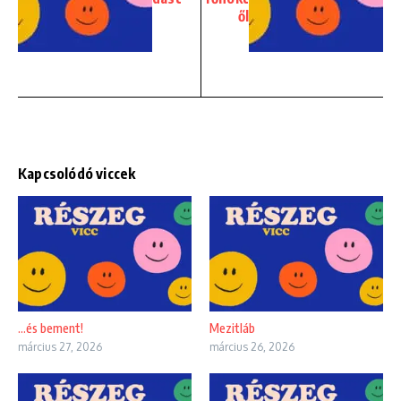
ől
Kapcsolódó viccek
…és bement!
Mezitláb
március 27, 2026
március 26, 2026