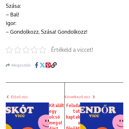
Szása:
– Bal!
Igor:
– Gondolkozz, Szása! Gondolkozz!
Értékeld a viccet!
Megosztás
Előző vicc
Következő vicc
Kitalált
Felada
egy
tot
olcsó
kaptak
megol
a
dást
főnökt