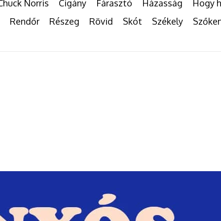
Chuck Norris
Cigány
Fárasztó
Házasság
Hogy h
Rendőr
Részeg
Rövid
Skót
Székely
Szőke