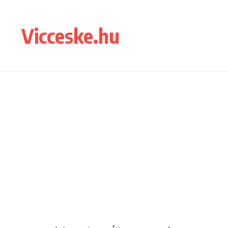
Ugrás a tartalomhoz
Vicceske.hu