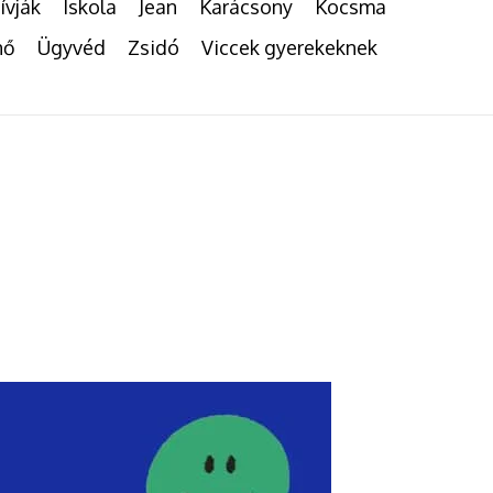
ívják
Iskola
Jean
Karácsony
Kocsma
nő
Ügyvéd
Zsidó
Viccek gyerekeknek