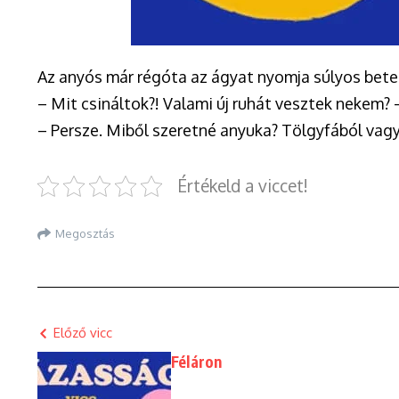
Az anyós már régóta az ágyat nyomja súlyos beteg
– Mit csináltok?! Valami új ruhát vesztek nekem? –
– Persze. Miből szeretné anyuka? Tölgyfából va
Értékeld a viccet!
Megosztás
Előző vicc
Féláron