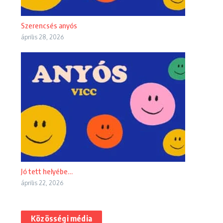
Szerencsés anyós
április 28, 2026
Jó tett helyébe…
április 22, 2026
Közösségi média