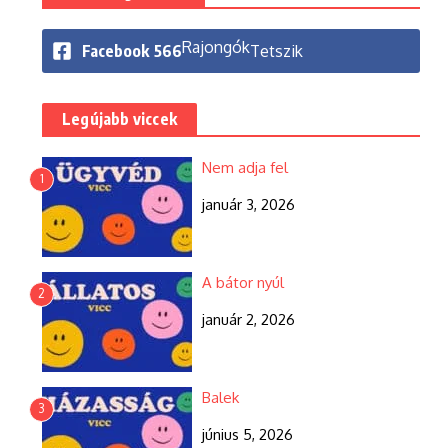
Rajongók
Facebook
566
Tetszik
Legújabb viccek
Nem adja fel
1
január 3, 2026
A bátor nyúl
2
január 2, 2026
Balek
3
június 5, 2026