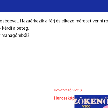
ségével. Hazaérkezik a férj és elkezd méretet venni ró
 kérdi a beteg.
gy mahagóniból?
Következő vicc
Horoszkóp