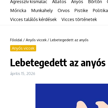
Agresszív kismalac
Állatos
Anyós
Börtön
Móricka
Munkahely
Orvos
Pistike
Politika
Vicces találós kérdések
Vicces történetek
Főoldal
/
Anyós viccek
/
Lebetegedett az anyós
Anyós viccek
Lebetegedett az anyós
április 15, 2026