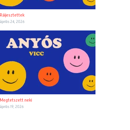
Ráijesztettek
április 24, 2026
Megtetszett neki
április 19, 2026