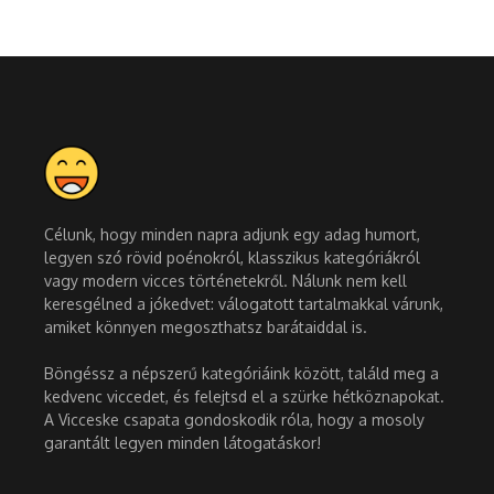
Célunk, hogy minden napra adjunk egy adag humort,
legyen szó rövid poénokról, klasszikus kategóriákról
vagy modern vicces történetekről. Nálunk nem kell
keresgélned a jókedvet: válogatott tartalmakkal várunk,
amiket könnyen megoszthatsz barátaiddal is.
Böngéssz a népszerű kategóriáink között, találd meg a
kedvenc viccedet, és felejtsd el a szürke hétköznapokat.
A Vicceske csapata gondoskodik róla, hogy a mosoly
garantált legyen minden látogatáskor!