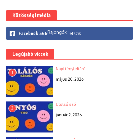
Közösségi média
Rajongók
Facebook
566
Tetszik
Legújabb viccek
Napi tényfeltáró
1
május 20, 2026
Utolsó szó
2
január 2, 2026