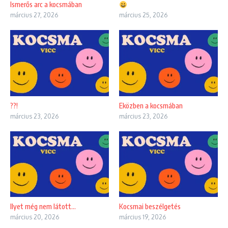
Ismerős arc a kocsmában
március 27, 2026
március 25, 2026
??!
Eközben a kocsmában
március 23, 2026
március 23, 2026
Ilyet még nem látott…
Kocsmai beszélgetés
március 20, 2026
március 19, 2026