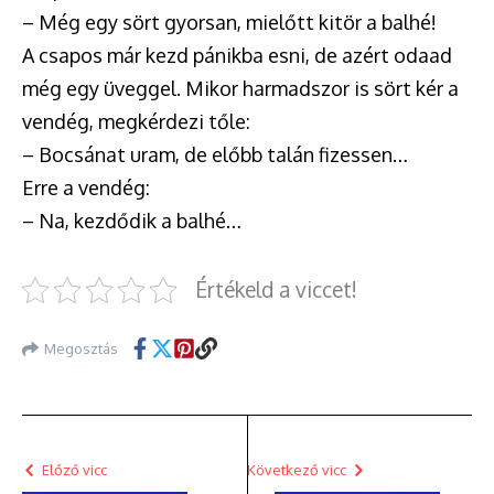
– Még egy sört gyorsan, mielőtt kitör a balhé!
A csapos már kezd pánikba esni, de azért odaad
még egy üveggel. Mikor harmadszor is sört kér a
vendég, megkérdezi tőle:
– Bocsánat uram, de előbb talán fizessen…
Erre a vendég:
– Na, kezdődik a balhé…
Értékeld a viccet!
Megosztás
Előző vicc
Következő vicc