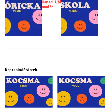
Kanári
Ubi
madár
Kapcsolódó viccek