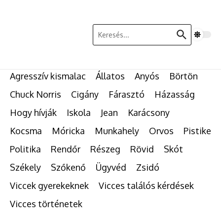
Ugrás a tartalomhoz
Keresés:
Agresszív kismalac
Állatos
Anyós
Börtön
Chuck Norris
Cigány
Fárasztó
Házasság
Hogy hívják
Iskola
Jean
Karácsony
Kocsma
Móricka
Munkahely
Orvos
Pistike
Politika
Rendőr
Részeg
Rövid
Skót
Székely
Szőkenő
Ügyvéd
Zsidó
Viccek gyerekeknek
Vicces találós kérdések
Vicces történetek