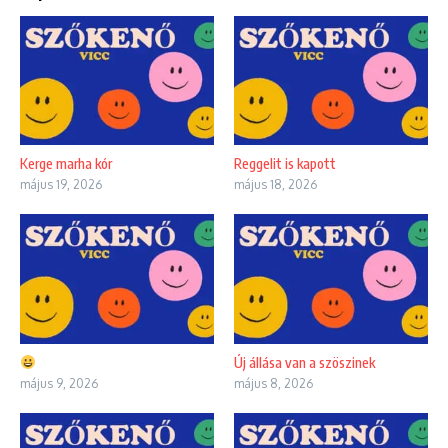
Kerge marha kór
Reggelit is kapott
május 19, 2026
május 18, 2026
Új állása van a szöszinek
május 9, 2026
május 8, 2026