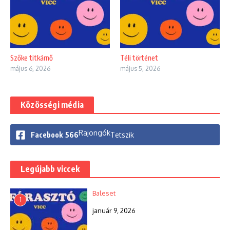
Szőke titkárnő
Téli történet
május 6, 2026
május 5, 2026
Közösségi média
Rajongók
Facebook
566
Tetszik
Legújabb viccek
Baleset
1
január 9, 2026