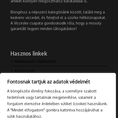
amiket könnyen megoszthatsz barátaiddal is.
Böngéssz a népszerű kategóriáink között, találd meg a
kedvenc viccedet, és felejtsd el a szürke hétköznapokat.
A Vicceske csapata gondoskodik róla, hogy a mosoly
garantált legyen minden látogatáskor!
Hasznos linkek
Adatkezelési tájékoztató
Impresszum
Kapcsolat
Fontosnak tartjuk az adatok védelmét
Rólunk
A böngészési élmény fokozása, a személyre szabott
hirdetések vagy tartalmak megjelenítése, valamint a
Blog
forgalom elemzése érdekében sütiket (cookie) használunk.
A "Mindet elfogadom" gombra kattintva hozzájárulhat a
sütik használatához.