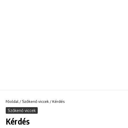
Főoldal
/
Szőkenő viccek
/
Kérdés
Szőkenő viccek
Kérdés