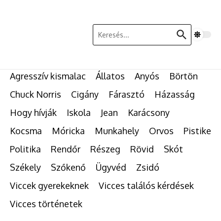
Ugrás a tartalomhoz
Keresés:
Agresszív kismalac
Állatos
Anyós
Börtön
Chuck Norris
Cigány
Fárasztó
Házasság
Hogy hívják
Iskola
Jean
Karácsony
Kocsma
Móricka
Munkahely
Orvos
Pistike
Politika
Rendőr
Részeg
Rövid
Skót
Székely
Szőkenő
Ügyvéd
Zsidó
Viccek gyerekeknek
Vicces találós kérdések
Vicces történetek