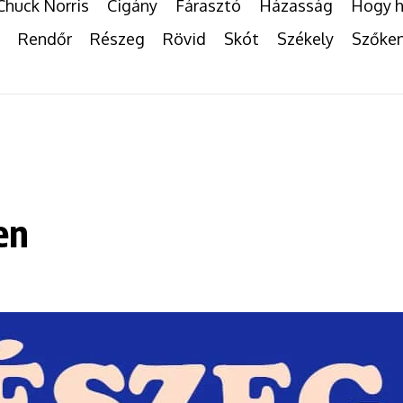
Chuck Norris
Cigány
Fárasztó
Házasság
Hogy h
Rendőr
Részeg
Rövid
Skót
Székely
Szőke
en