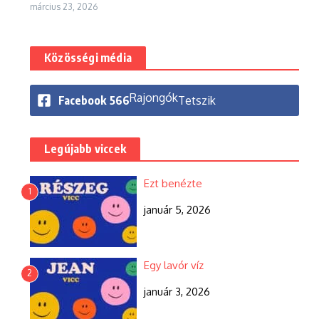
március 23, 2026
Közösségi média
Rajongók
Facebook
566
Tetszik
Legújabb viccek
Ezt benézte
1
január 5, 2026
Egy lavór víz
2
január 3, 2026