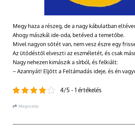
Megy haza a részeg, de a nagy kábulatban eltéve
Ahogy mászkál ide-oda, betéved a temetőbe.
Mivel nagyon sötét van, nem vesz észre egy frissen
Az ütődéstől elveszti az eszméletét, és csak má
Nagy nehezen kimászik a sírból, és felkiált:
– Azannyát! Eljött a Feltámadás ideje, és én vagy
4/5 - 1 értékelés
Megosztás