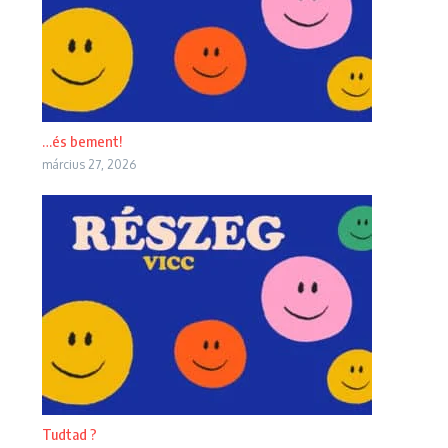
…és bement!
március 27, 2026
Tudtad ?