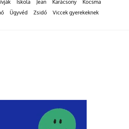
ívják
Iskola
Jean
Karácsony
Kocsma
nő
Ügyvéd
Zsidó
Viccek gyerekeknek