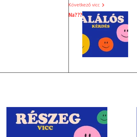
Következő vicc
Na???