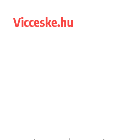
Ugrás a tartalomhoz
Vicceske.hu