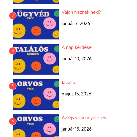
Vajon hisznek neki?
3
január 7, 2026
A nap kérdése
4
január 10, 2026
Javallat
5
május 15, 2026
Az éjszakai ügyeletes
6
január 15, 2026