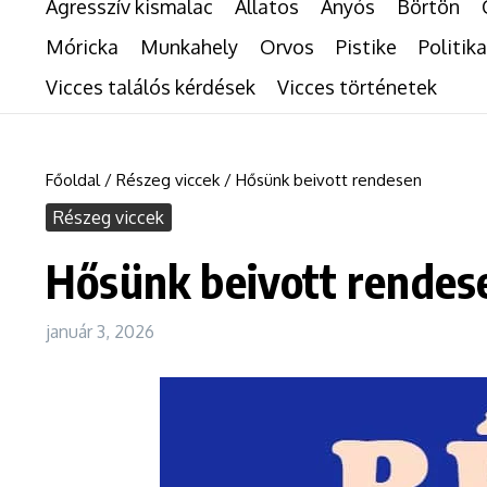
Agresszív kismalac
Állatos
Anyós
Börtön
Móricka
Munkahely
Orvos
Pistike
Politika
Vicces találós kérdések
Vicces történetek
Főoldal
/
Részeg viccek
/
Hősünk beivott rendesen
Részeg viccek
Hősünk beivott rendes
január 3, 2026