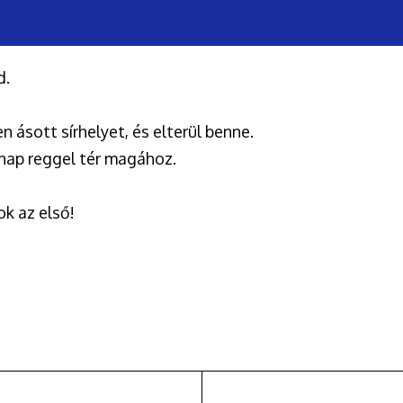
d.
 ásott sírhelyet, és elterül benne.
snap reggel tér magához.
ok az első!