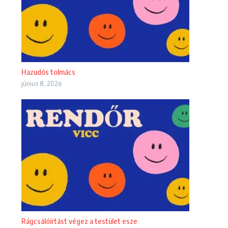
Hazudós tolmács
június 8, 2026
Rágcsálóirtást végez a testület esze