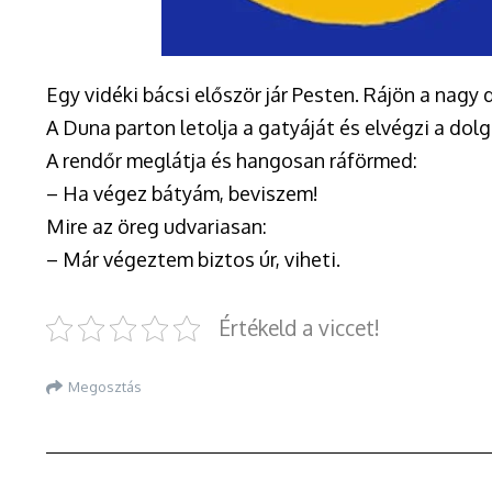
Egy vidéki bácsi először jár Pesten. Rájön a nagy 
A Duna parton letolja a gatyáját és elvégzi a dolg
A rendőr meglátja és hangosan ráförmed:
– Ha végez bátyám, beviszem!
Mire az öreg udvariasan:
– Már végeztem biztos úr, viheti.
Értékeld a viccet!
Megosztás