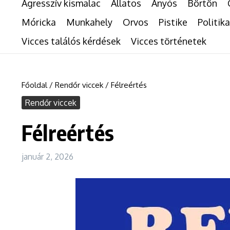
Agresszív kismalac
Állatos
Anyós
Börtön
Móricka
Munkahely
Orvos
Pistike
Politika
Vicces találós kérdések
Vicces történetek
Főoldal
/
Rendőr viccek
/
Félreértés
Rendőr viccek
Félreértés
január 2, 2026