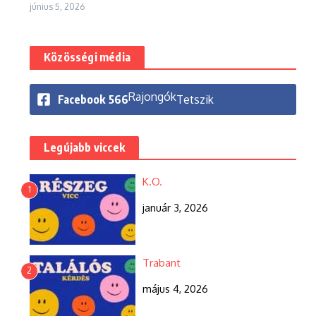
június 5, 2026
Közösségi média
Rajongók
Facebook
566
Tetszik
Legújabb viccek
K.O.
1
január 3, 2026
Trabant
2
május 4, 2026