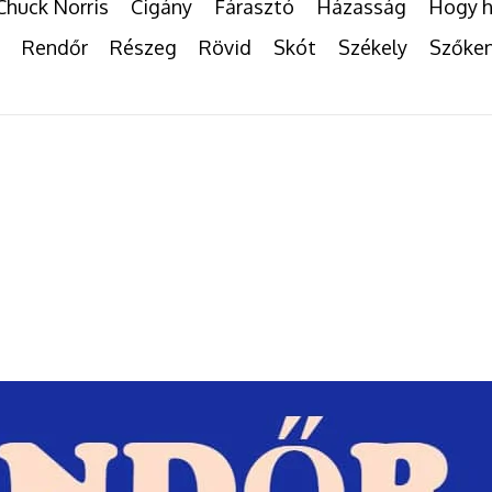
Chuck Norris
Cigány
Fárasztó
Házasság
Hogy h
Rendőr
Részeg
Rövid
Skót
Székely
Szőke