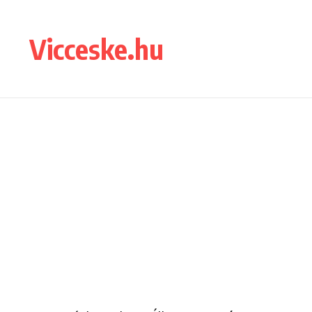
Ugrás a tartalomhoz
Vicceske.hu