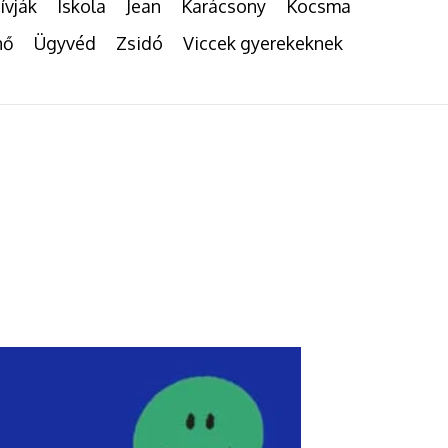
ívják
Iskola
Jean
Karácsony
Kocsma
nő
Ügyvéd
Zsidó
Viccek gyerekeknek