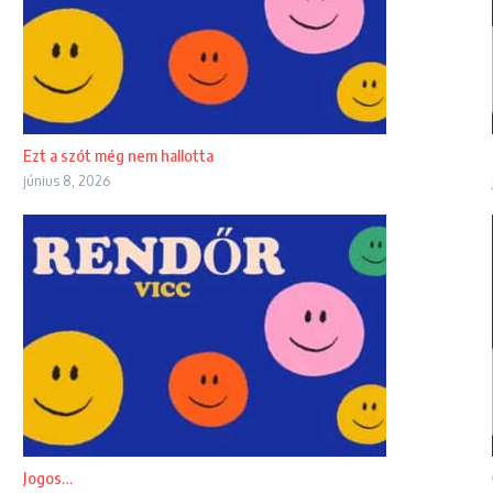
Ezt a szót még nem hallotta
június 8, 2026
Jogos…