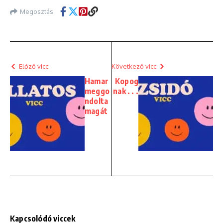
Megosztás
Előző vicc
Következő vicc
Hamar
Kopog
meggo
nak . . .
ndolta
magát
Kapcsolódó viccek