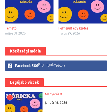
Temető
Felmerült egy kérdés
május 31, 2026
május 29, 2026
Közösségi média
Rajongók
Facebook
566
Tetszik
Legújabb viccek
Magyarázat
1
január 16, 2026