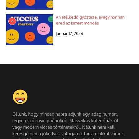
A vetélkedő győztese, avagy honnan
6
ered az ismert mondás
január 12, 2026
Célunk, hogy minden napra adjunk egy adag humort,
legyen szó rövid poénokról, klasszikus kategóriákról
vagy modern vicces történetekről. Nálunk nem kell
keresgélned a jókedvet: válogatott tartalmakkal várunk,