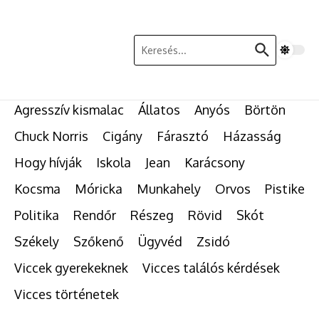
Ugrás a tartalomhoz
Keresés:
Agresszív kismalac
Állatos
Anyós
Börtön
Chuck Norris
Cigány
Fárasztó
Házasság
Hogy hívják
Iskola
Jean
Karácsony
Kocsma
Móricka
Munkahely
Orvos
Pistike
Politika
Rendőr
Részeg
Rövid
Skót
Székely
Szőkenő
Ügyvéd
Zsidó
Viccek gyerekeknek
Vicces találós kérdések
Vicces történetek