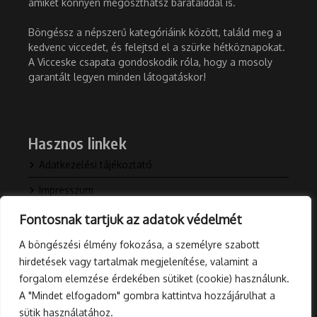
amiket könnyen megoszthatsz barátaiddal is.
Böngéssz a népszerű kategóriáink között, találd meg a
kedvenc viccedet, és felejtsd el a szürke hétköznapokat.
A Vicceske csapata gondoskodik róla, hogy a mosoly
garantált legyen minden látogatáskor!
Hasznos linkek
Adatkezelési tájékoztató
Impresszum
Kapcsolat
Fontosnak tartjuk az adatok védelmét
Rólunk
A böngészési élmény fokozása, a személyre szabott
hirdetések vagy tartalmak megjelenítése, valamint a
Blog
forgalom elemzése érdekében sütiket (cookie) használunk.
A "Mindet elfogadom" gombra kattintva hozzájárulhat a
sütik használatához.