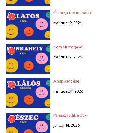
Ő ennyit tud mondani
2
március 19, 2026
Nem bír magával
3
március 12, 2026
A nap kérdése
4
március 24, 2026
Panaszkodik a doki
5
január 14, 2026