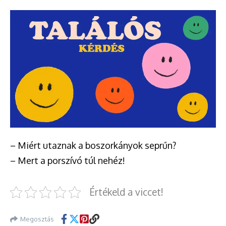
– Miért utaznak a boszorkányok seprűn?
– Mert a porszívó túl nehéz!
Értékeld a viccet!
Megosztás