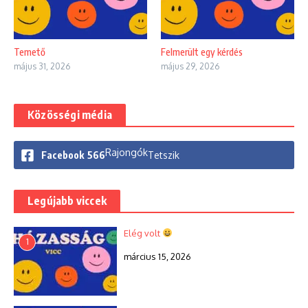
Temető
Felmerült egy kérdés
május 31, 2026
május 29, 2026
Közösségi média
Rajongók
Facebook
566
Tetszik
Legújabb viccek
Elég volt
1
március 15, 2026