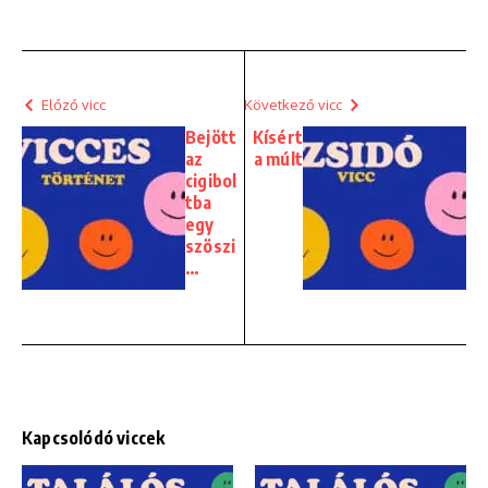
Előző vicc
Következő vicc
Bejött
Kísért
az
a múlt
cigibol
tba
egy
szöszi
…
Kapcsolódó viccek