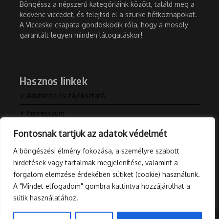
Böngéssz a népszerű kategóriáink között, találd meg a
kedvenc viccedet, és felejtsd el a szürke hétköznapokat.
A Vicceske csapata gondoskodik róla, hogy a mosoly
garantált legyen minden látogatáskor!
Hasznos linkek
Adatkezelési tájékoztató
Impresszum
Kapcsolat
Fontosnak tartjuk az adatok védelmét
Rólunk
A böngészési élmény fokozása, a személyre szabott
hirdetések vagy tartalmak megjelenítése, valamint a
Blog
forgalom elemzése érdekében sütiket (cookie) használunk.
A "Mindet elfogadom" gombra kattintva hozzájárulhat a
sütik használatához.