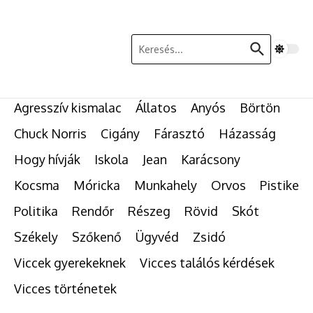
Ugrás a tartalomhoz
Keresés:
Agresszív kismalac
Állatos
Anyós
Börtön
Chuck Norris
Cigány
Fárasztó
Házasság
Hogy hívják
Iskola
Jean
Karácsony
Kocsma
Móricka
Munkahely
Orvos
Pistike
Politika
Rendőr
Részeg
Rövid
Skót
Székely
Szőkenő
Ügyvéd
Zsidó
Viccek gyerekeknek
Vicces találós kérdések
Vicces történetek