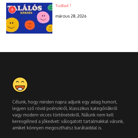
Tudtad ?
6
március 28, 2026
Célunk, hogy minden napra adjunk egy adag humort,
legyen szó rövid poénokról, klasszikus kategóriákról
vagy modern vicces történetekről. Nálunk nem kell
keresgélned a jókedvet: válogatott tartalmakkal várunk,
amiket könnyen megoszthatsz barátaiddal is.