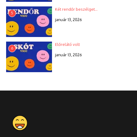
Két rendőr beszélget…
5
január 13, 2026
Előrelátó volt
6
január 13, 2026