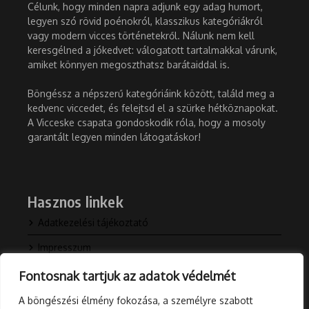
Célunk, hogy minden napra adjunk egy adag humort,
legyen szó rövid poénokról, klasszikus kategóriákról
vagy modern vicces történetekről. Nálunk nem kell
keresgélned a jókedvet: válogatott tartalmakkal várunk,
amiket könnyen megoszthatsz barátaiddal is.
Böngéssz a népszerű kategóriáink között, találd meg a
kedvenc viccedet, és felejtsd el a szürke hétköznapokat.
A Vicceske csapata gondoskodik róla, hogy a mosoly
garantált legyen minden látogatáskor!
Hasznos linkek
Adatkezelési tájékoztató
Impresszum
Kapcsolat
Fontosnak tartjuk az adatok védelmét
Rólunk
A böngészési élmény fokozása, a személyre szabott