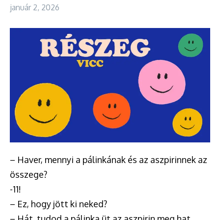
január 2, 2026
– Haver, mennyi a pálinkának és az aszpirinnek az
összege?
-11!
– Ez, hogy jött ki neked?
– Hát, tudod a pálinka üt az aszpirin meg hat.