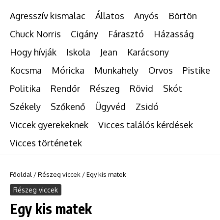
Agresszív kismalac
Állatos
Anyós
Börtön
Chuck Norris
Cigány
Fárasztó
Házasság
Hogy hívják
Iskola
Jean
Karácsony
Kocsma
Móricka
Munkahely
Orvos
Pistike
Politika
Rendőr
Részeg
Rövid
Skót
Székely
Szőkenő
Ügyvéd
Zsidó
Viccek gyerekeknek
Vicces találós kérdések
Vicces történetek
Főoldal
/
Részeg viccek
/
Egy kis matek
Részeg viccek
Egy kis matek