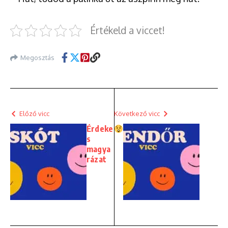
Értékeld a viccet!
Megosztás
Előző vicc
Következő vicc
Érdeke
s
magya
rázat