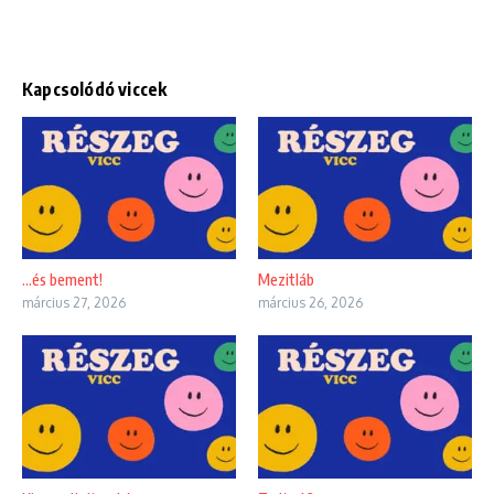
Kapcsolódó viccek
…és bement!
Mezitláb
március 27, 2026
március 26, 2026