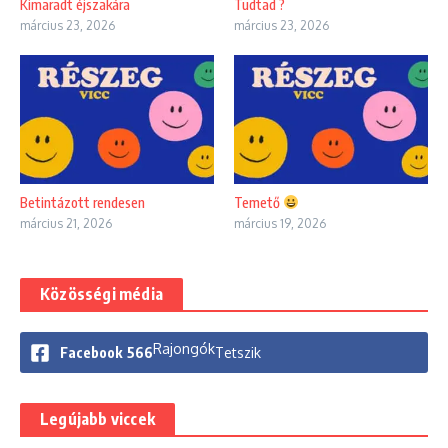
Kimaradt éjszakára
Tudtad ?
március 23, 2026
március 23, 2026
Betintázott rendesen
Temető
március 21, 2026
március 19, 2026
Közösségi média
Rajongók
Facebook
566
Tetszik
Legújabb viccek