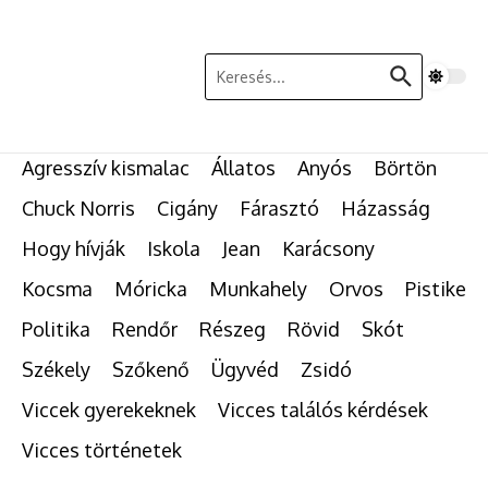
Ugrás a tartalomhoz
Keresés:
Agresszív kismalac
Állatos
Anyós
Börtön
Chuck Norris
Cigány
Fárasztó
Házasság
Hogy hívják
Iskola
Jean
Karácsony
Kocsma
Móricka
Munkahely
Orvos
Pistike
Politika
Rendőr
Részeg
Rövid
Skót
Székely
Szőkenő
Ügyvéd
Zsidó
Viccek gyerekeknek
Vicces találós kérdések
Vicces történetek