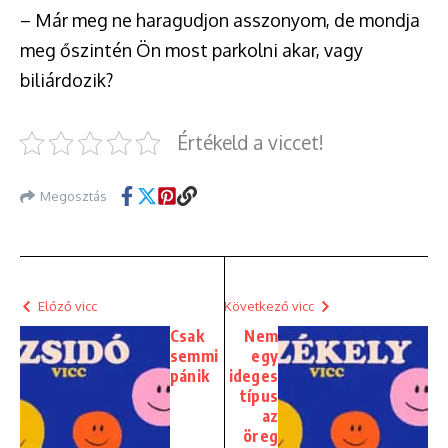
– Már meg ne haragudjon asszonyom, de mondja
meg őszintén Ön most parkolni akar, vagy
biliárdozik?
Értékeld a viccet!
Megosztás
Előző vicc
Következő vicc
Csak
Nem
semmi
egy
pánik
ideges
típus
az
öreg