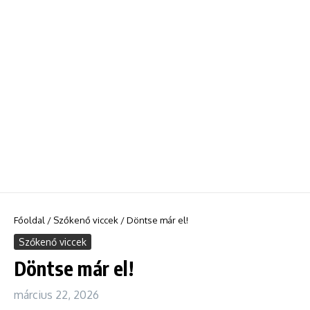
Főoldal
/
Szőkenő viccek
/
Döntse már el!
Szőkenő viccek
Döntse már el!
március 22, 2026