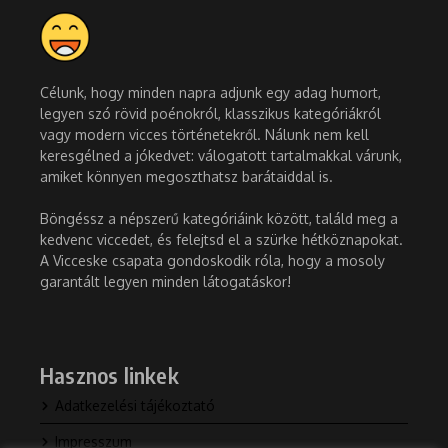
Célunk, hogy minden napra adjunk egy adag humort,
legyen szó rövid poénokról, klasszikus kategóriákról
vagy modern vicces történetekről. Nálunk nem kell
keresgélned a jókedvet: válogatott tartalmakkal várunk,
amiket könnyen megoszthatsz barátaiddal is.
Böngéssz a népszerű kategóriáink között, találd meg a
kedvenc viccedet, és felejtsd el a szürke hétköznapokat.
A Vicceske csapata gondoskodik róla, hogy a mosoly
garantált legyen minden látogatáskor!
Hasznos linkek
Adatkezelési tájékoztató
Impresszum