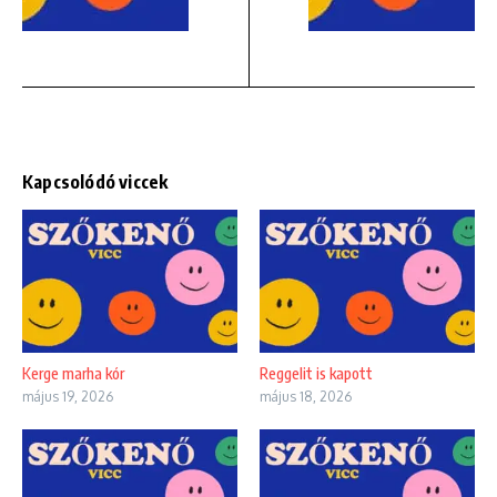
Kapcsolódó viccek
Kerge marha kór
Reggelit is kapott
május 19, 2026
május 18, 2026