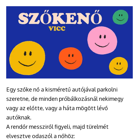
Egy szőke nő a kisméretű autójával parkolni
szeretne, de minden próbálkozásnál nekimegy
vagy az előtte, vagy a háta mögött lévő
autóknak.
A rendőr messziről figyeli, majd türelmét
elvesztve odaszól a nőhöz: