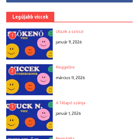
Legújabb viccek
Utazik a szöszi
1
január 9, 2026
Reggelire
2
március 11, 2026
A Télapó szánja
3
január 1, 2026
Bemutatta