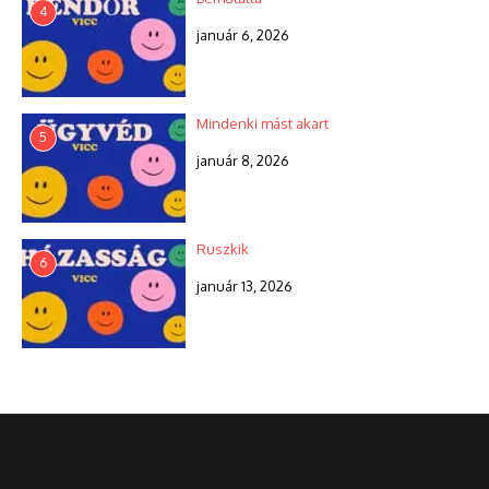
4
január 6, 2026
Mindenki mást akart
5
január 8, 2026
Ruszkik
6
január 13, 2026