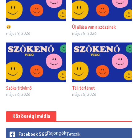
Új állása van a szöszinek
május 9, 2026
május 8, 2026
Szőke titkárnő
Téli történet
május 6, 2026
május 5, 2026
Közösségi média
Rajongók
Facebook
566
Tetszik