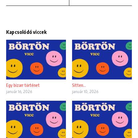
Kapcsolódó viccek
Egy bizarr történet
Sitten…
január 16, 2026
január 10, 2026