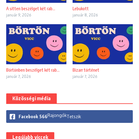
A sitten beszélget két rab…
Lebukott
január 9, 2026
január 8, 2026
Börtönben beszélget két rab…
Bizarr történet
január 7, 2026
január 7, 2026
Közösségi média
Rajongók
Facebook
566
Tetszik
Legújabb viccek