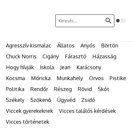
Ugrás a tartalomhoz
Keresés:
Agresszív kismalac
Állatos
Anyós
Börtön
Chuck Norris
Cigány
Fárasztó
Házasság
Hogy hívják
Iskola
Jean
Karácsony
Kocsma
Móricka
Munkahely
Orvos
Pistike
Politika
Rendőr
Részeg
Rövid
Skót
Székely
Szőkenő
Ügyvéd
Zsidó
Viccek gyerekeknek
Vicces találós kérdések
Vicces történetek