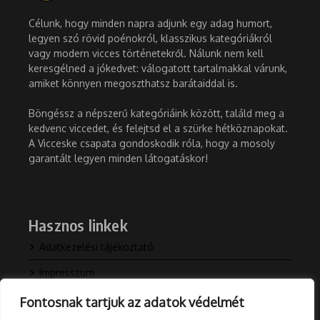
Célunk, hogy minden napra adjunk egy adag humort,
legyen szó rövid poénokról, klasszikus kategóriákról
vagy modern vicces történetekről. Nálunk nem kell
keresgélned a jókedvet: válogatott tartalmakkal várunk,
amiket könnyen megoszthatsz barátaiddal is.
Böngéssz a népszerű kategóriáink között, találd meg a
kedvenc viccedet, és felejtsd el a szürke hétköznapokat.
A Vicceske csapata gondoskodik róla, hogy a mosoly
garantált legyen minden látogatáskor!
Hasznos linkek
Adatkezelési tájékoztató
Impresszum
Kapcsolat
Fontosnak tartjuk az adatok védelmét