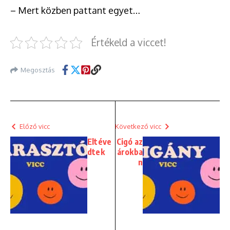
– Mert közben pattant egyet…
Értékeld a viccet!
Megosztás
Előző vicc
Következő vicc
Eltéve
Cigó az
dtek
árokba
n