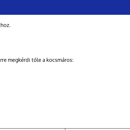
thoz.
re megkérdi tőle a kocsmáros: