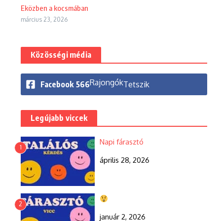
Eközben a kocsmában
március 23, 2026
Közösségi média
Rajongók
Facebook
566
Tetszik
Legújabb viccek
Napi fárasztó
1
április 28, 2026
2
január 2, 2026