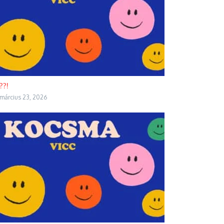
??!
március 23, 2026