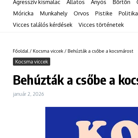
Agresszív kismalac
Állatos
Anyós
Börtön
Móricka
Munkahely
Orvos
Pistike
Politika
Vicces találós kérdések
Vicces történetek
Főoldal
/
Kocsma viccek
/
Behúzták a csőbe a kocsmárost
Kocsma viccek
Behúzták a csőbe a ko
január 2, 2026