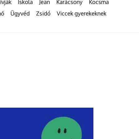
ívják
Iskola
Jean
Karácsony
Kocsma
nő
Ügyvéd
Zsidó
Viccek gyerekeknek