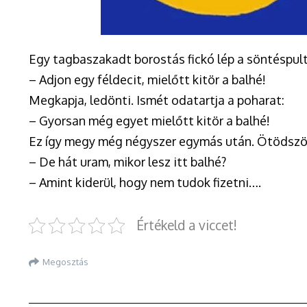
Egy tagbaszakadt borostás fickó lép a söntéspul
– Adjon egy féldecit, mielőtt kitör a balhé!
Megkapja, ledönti. Ismét odatartja a poharat:
– Gyorsan még egyet mielőtt kitör a balhé!
Ez így megy még négyszer egymás után. Ötödször
– De hát uram, mikor lesz itt balhé?
– Amint kiderül, hogy nem tudok fizetni….
Értékeld a viccet!
Megosztás