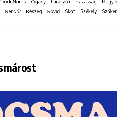
Chuck Norris
Cigány
Fárasztó
Házasság
Hogy h
Rendőr
Részeg
Rövid
Skót
Székely
Szőke
csmárost