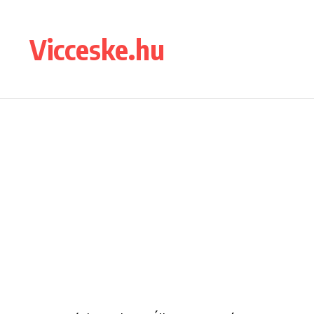
Ugrás a tartalomhoz
Vicceske.hu