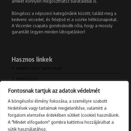
amiket könnyen megoszthatsz barátaiddal is.
Böngéssz a népszerű kategóriáink között, találd meg a
kedvenc viccedet, és felejtsd el a szürke hétköznapokat.
A Vicceske csapata gondoskodik róla, hogy a mosoly
garantált legyen minden látogatáskor!
Hasznos linkek
Adatkezelési tájékoztató
Impresszum
Kapcsolat
Fontosnak tartjuk az adatok védelmét
Rólunk
A böngészési élmény fokozása, a személyre szabott
hirdetések vagy tartalmak megjelenítése, valamint a
Blog
forgalom elemzése érdekében sütiket (cookie) használunk.
A "Mindet elfogadom" gombra kattintva hozzájárulhat a
sütik használatához.