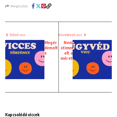
Megosztás
Előző vicc
Következő vicc
Megér
Nem
demelt
stimm
e
elt a
méret
Kapcsolódó viccek