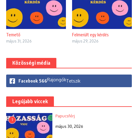
Temető
Felmerült egy kérdés
május 31, 2026
május 29, 2026
Közösségi média
Rajongók
Facebook
566
Tetszik
Legújabb viccek
Papucsférj
1
május 30, 2026