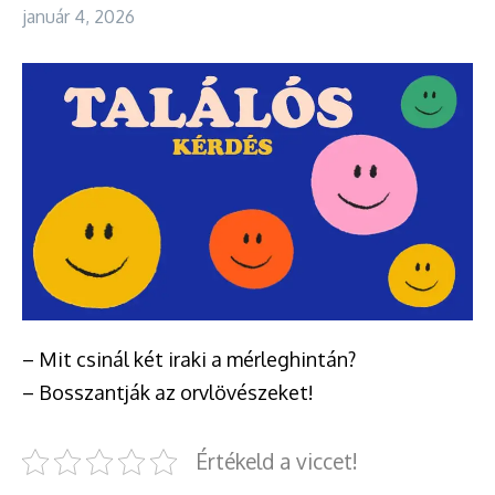
január 4, 2026
– Mit csinál két iraki a mérleghintán?
– Bosszantják az orvlövészeket!
Értékeld a viccet!