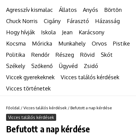
Agresszív kismalac
Állatos
Anyós
Börtön
Chuck Norris
Cigány
Fárasztó
Házasság
Hogy hívják
Iskola
Jean
Karácsony
Kocsma
Móricka
Munkahely
Orvos
Pistike
Politika
Rendőr
Részeg
Rövid
Skót
Székely
Szőkenő
Ügyvéd
Zsidó
Viccek gyerekeknek
Vicces találós kérdések
Vicces történetek
Főoldal
/
Vicces találós kérdések
/
Befutott a nap kérdése
Vicces találós kérdések
Befutott a nap kérdése