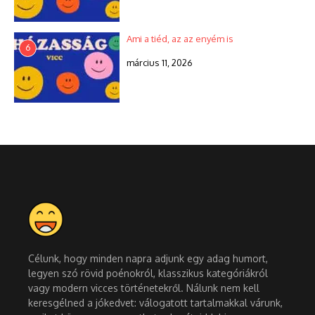
Ami a tiéd, az az enyém is
6
március 11, 2026
Célunk, hogy minden napra adjunk egy adag humort,
legyen szó rövid poénokról, klasszikus kategóriákról
vagy modern vicces történetekről. Nálunk nem kell
keresgélned a jókedvet: válogatott tartalmakkal várunk,