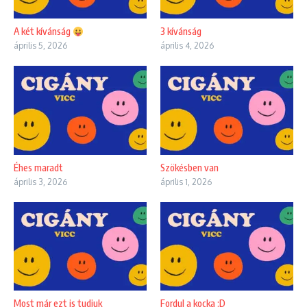
A két kívánság
3 kívánság
április 5, 2026
április 4, 2026
Éhes maradt
Szökésben van
április 3, 2026
április 1, 2026
Most már ezt is tudjuk
Fordul a kocka :D