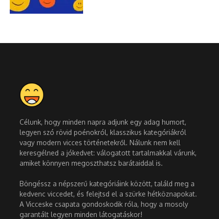
Célunk, hogy minden napra adjunk egy adag humort,
legyen szó rövid poénokról, klasszikus kategóriákról
vagy modern vicces történetekről. Nálunk nem kell
keresgélned a jókedvet: válogatott tartalmakkal várunk,
amiket könnyen megoszthatsz barátaiddal is.
Böngéssz a népszerű kategóriáink között, találd meg a
kedvenc viccedet, és felejtsd el a szürke hétköznapokat.
A Vicceske csapata gondoskodik róla, hogy a mosoly
garantált legyen minden látogatáskor!