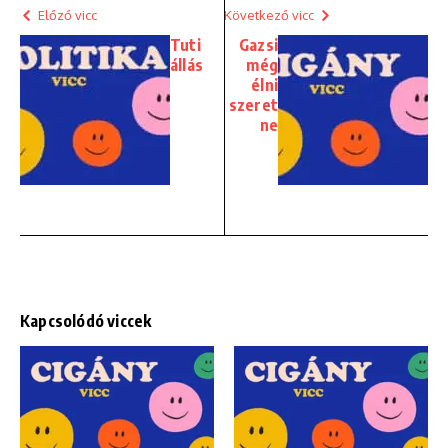
Előző vicc
Következő vicc
Tuti
Gazsi
állás
még
élni
szeret
ne
Kapcsolódó viccek