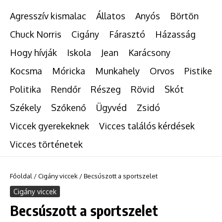
Agresszív kismalac
Állatos
Anyós
Börtön
Chuck Norris
Cigány
Fárasztó
Házasság
Hogy hívják
Iskola
Jean
Karácsony
Kocsma
Móricka
Munkahely
Orvos
Pistike
Politika
Rendőr
Részeg
Rövid
Skót
Székely
Szőkenő
Ügyvéd
Zsidó
Viccek gyerekeknek
Vicces találós kérdések
Vicces történetek
Főoldal
/
Cigány viccek
/
Becsúszott a sportszelet
Cigány viccek
Becsúszott a sportszelet