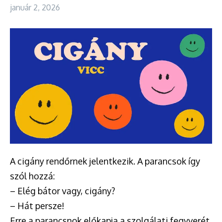
január 2, 2026
A cigány rendőrnek jelentkezik. A parancsok így
szól hozzá:
– Elég bátor vagy, cigány?
– Hát persze!
Erre a parancsnok előkapja a szolgálati fegyverét