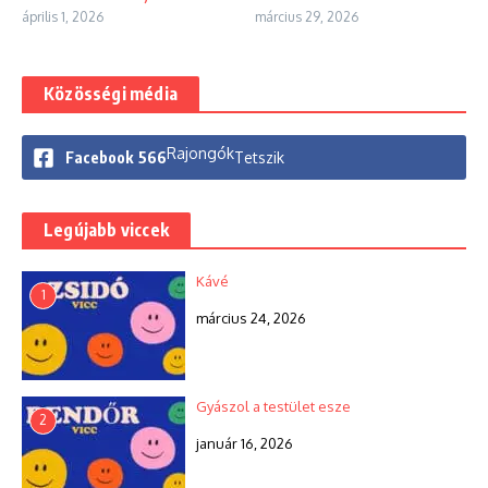
április 1, 2026
március 29, 2026
Közösségi média
Rajongók
Facebook
566
Tetszik
Legújabb viccek
Kávé
1
március 24, 2026
Gyászol a testület esze
2
január 16, 2026