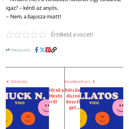
igaz? – kérdi az anyós.
– Nem, a bajusza miatt!
Értékeld a viccet!
Megosztás
Előző vicc
Következő vicc
Hírek a
Kétsün
Meste
disznó
rről
beszél
get…