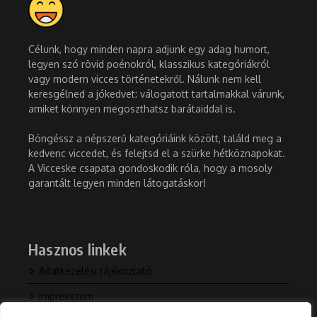
Célunk, hogy minden napra adjunk egy adag humort,
legyen szó rövid poénokról, klasszikus kategóriákról
vagy modern vicces történetekről. Nálunk nem kell
keresgélned a jókedvet: válogatott tartalmakkal várunk,
amiket könnyen megoszthatsz barátaiddal is.
Böngéssz a népszerű kategóriáink között, találd meg a
kedvenc viccedet, és felejtsd el a szürke hétköznapokat.
A Vicceske csapata gondoskodik róla, hogy a mosoly
garantált legyen minden látogatáskor!
Hasznos linkek
Adatkezelési tájékoztató
Impresszum