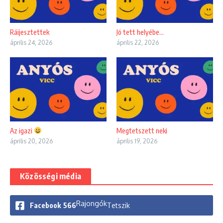
Ráijesztettek
Jó tett helyébe…
április 24, 2026
április 22, 2026
Az igazi
Megtetszett neki
április 20, 2026
április 19, 2026
Közösségi média
Rajongók
Facebook
566
Tetszik