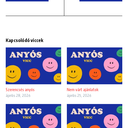
Kapcsolódó viccek
Szerencsés anyós
Nem várt ajánlatok
április 28, 2026
április 25, 2026