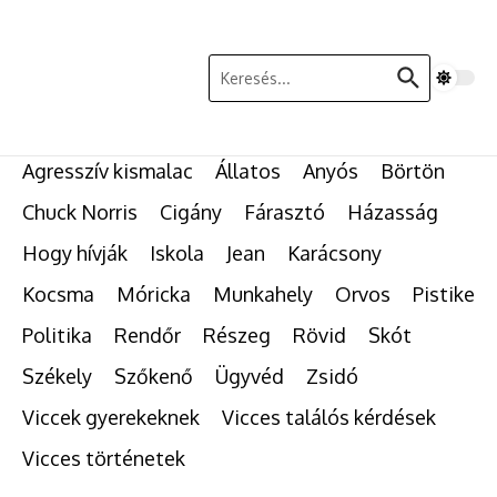
Ugrás a tartalomhoz
Keresés:
Agresszív kismalac
Állatos
Anyós
Börtön
Chuck Norris
Cigány
Fárasztó
Házasság
Hogy hívják
Iskola
Jean
Karácsony
Kocsma
Móricka
Munkahely
Orvos
Pistike
Politika
Rendőr
Részeg
Rövid
Skót
Székely
Szőkenő
Ügyvéd
Zsidó
Viccek gyerekeknek
Vicces találós kérdések
Vicces történetek