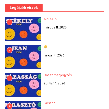
Legújabb viccek
A buta ló
1
március 11, 2026
2
január 4, 2026
Rossz megjegyzés
3
április 14, 2026
Farsang
4