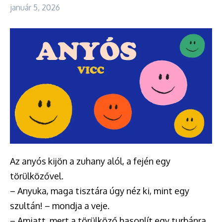
január 5, 2026
Az anyós kijön a zuhany alól, a fején egy
törülközővel.
– Anyuka, maga tisztára úgy néz ki, mint egy
szultán! – mondja a veje.
– Amiatt, mert a törülköző hasonlít egy turbánra,